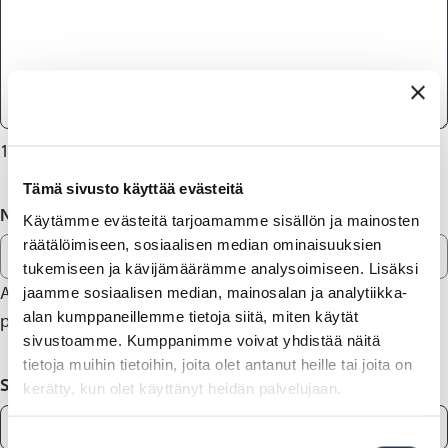
1000
merkkiä jäljellä
Tämä sivusto käyttää evästeitä
Nimi
Käytämme evästeitä tarjoamamme sisällön ja mainosten
räätälöimiseen, sosiaalisen median ominaisuuksien
tukemiseen ja kävijämäärämme analysoimiseen. Lisäksi
Anna yhteystietosi, mikäli haluat saada vastauksen
jaamme sosiaalisen median, mainosalan ja analytiikka-
alan kumppaneillemme tietoja siitä, miten käytät
palautteeseesi.
sivustoamme. Kumppanimme voivat yhdistää näitä
tietoja muihin tietoihin, joita olet antanut heille tai joita on
Sähköposti
kerätty, kun olet käyttänyt heidän palvelujaan.
Suostumuksen