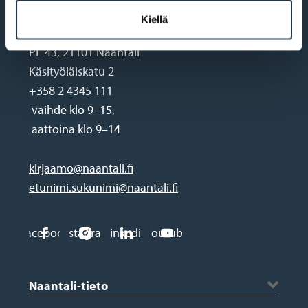
Kiellä
PL 43, 21101 Naantali
Käsityöläiskatu 2
+358 2 4345 111
vaihde klo 9–15,
aattoina klo 9–14
kirjaamo@naantali.fi
etunimi.sukunimi@naantali.fi
Social
Facebook
Instagram
Linkedin
Youtube
media
Footer
links
Naantali-tieto