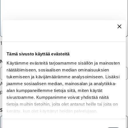
1000
merkkiä jäljellä
Tämä sivusto käyttää evästeitä
Nimi
Käytämme evästeitä tarjoamamme sisällön ja mainosten
räätälöimiseen, sosiaalisen median ominaisuuksien
tukemiseen ja kävijämäärämme analysoimiseen. Lisäksi
Anna yhteystietosi, mikäli haluat saada vastauksen
jaamme sosiaalisen median, mainosalan ja analytiikka-
alan kumppaneillemme tietoja siitä, miten käytät
palautteeseesi.
sivustoamme. Kumppanimme voivat yhdistää näitä
tietoja muihin tietoihin, joita olet antanut heille tai joita on
Sähköposti
kerätty, kun olet käyttänyt heidän palvelujaan.
Suostumuksen