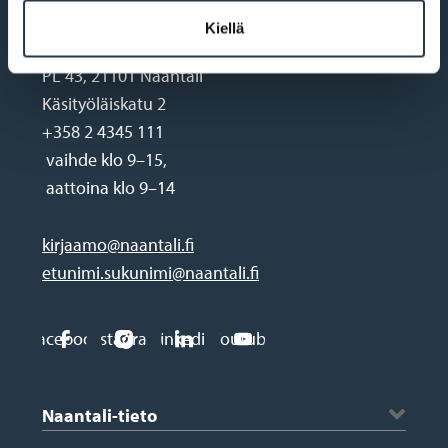
Kiellä
PL 43, 21101 Naantali
Käsityöläiskatu 2
+358 2 4345 111
vaihde klo 9–15,
aattoina klo 9–14
kirjaamo@naantali.fi
etunimi.sukunimi@naantali.fi
Social
Facebook
Instagram
Linkedin
Youtube
media
Footer
links
Naantali-tieto