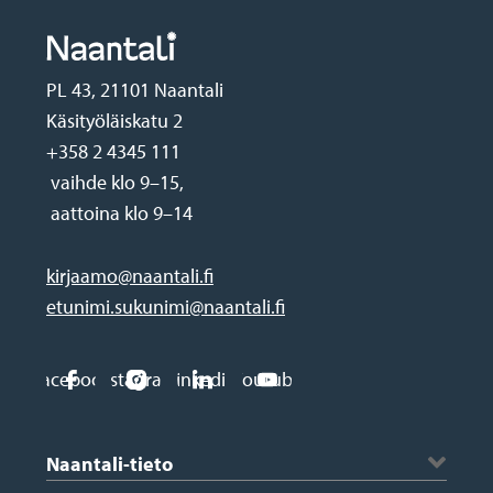
PL 43, 21101 Naantali
Käsityöläiskatu 2
+358 2 4345 111
vaihde klo 9–15,
aattoina klo 9–14
kirjaamo@naantali.fi
etunimi.sukunimi@naantali.fi
Social
Facebook
Instagram
Linkedin
Youtube
media
Footer
links
Naantali-tieto