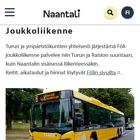
Hyppää
FI
pääsisältöön
Joukkoliikenne
Turun ja ympäristökuntien yhteisesti järjestämä Föli-
joukkoliikenne palvelee niin Turun ja Raision suuntaan,
kuin Naantalin sisäisessä liikenteessäkin.
Reitit, aikataulut ja hinnat löytyvät
Fölin sivuilta
.