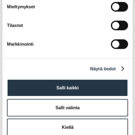
Koulujen loma-aikoina järjestetään nuorille ja
Mieltymykset
lapsille kivaa tekemistä keskusta- ja
saaristoalueilla.
Tilastot
Tutustu loma-ajan toimintaan
Markkinointi
Näytä tiedot
Salli kaikki
Salli valinta
Kiellä
Hyvinvointisuunnitelmat