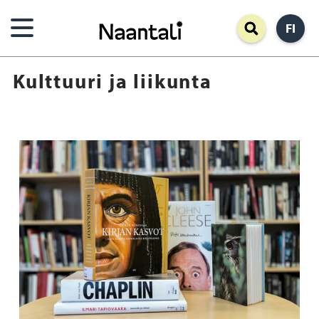
Hyppää
FI
pääsisältöön
Kulttuuri ja liikunta