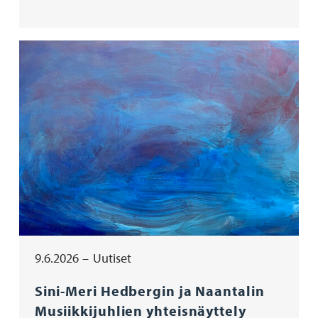
9.6.2026
Uutiset
Sini-Meri Hedbergin ja Naantalin
Musiikkijuhlien yhteisnäyttely