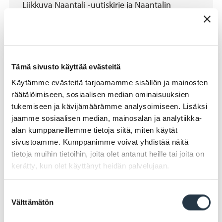
Liikkuva Naantali -uutiskirje ja Naantalin
opiston uutiskirje.
Tilaa uutiskirjeitä
Tämä sivusto käyttää evästeitä
Käytämme evästeitä tarjoamamme sisällön ja mainosten
räätälöimiseen, sosiaalisen median ominaisuuksien
tukemiseen ja kävijämäärämme analysoimiseen. Lisäksi
jaamme sosiaalisen median, mainosalan ja analytiikka-
alan kumppaneillemme tietoja siitä, miten käytät
sivustoamme. Kumppanimme voivat yhdistää näitä
tietoja muihin tietoihin, joita olet antanut heille tai joita on
kerätty, kun olet käyttänyt heidän palvelujaan.
Suostumuksen
Lomatoiminta lapsille ja nuorille
Välttämätön
valinta