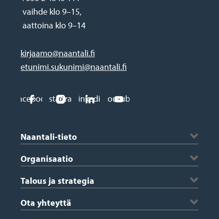
vaihde klo 9–15,
aattoina klo 9–14
kirjaamo@naantali.fi
etunimi.sukunimi@naantali.fi
Social
Facebook
Instagram
Linkedin
Youtube
media
Footer
links
Naantali-tieto
Historia ja vaakuna
Organisaatio
Kartta
Kaupungin johto
Talous ja strategia
Saaristo
Konserniyhtiöt ja kuntayhtymät
Saaristotiedotteet
Avustukset ja tapahtumatuki
Ota yhteyttä
Viestintä
Nasta-lehti
Hankinnat
Medialle