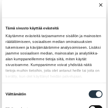
ikäryhmän mukaan.
Kun yksilön säännölliseen toimintaan osallistuminen
vaatii mukaan toisen henkilön, esim. lapsi (0–12 v.)
aikuisen tai erityisryhmään kuuluva avustajan,
Tämä sivusto käyttää evästeitä
määräytyy pistekerroin ensisijaisesti toimintaan
Käytämme evästeitä tarjoamamme sisällön ja mainosten
osallistuvan henkilön pistekertoimen perusteella.
räätälöimiseen, sosiaalisen median ominaisuuksien
tukemiseen ja kävijämäärämme analysoimiseen. Lisäksi
Esimerkit
jaamme sosiaalisen median, mainosalan ja analytiikka-
alan kumppaneillemme tietoja siitä, miten käytät
Nelihenkinen (2 aikuista ja 2 0–12 v. lasta) perhe
sivustoamme. Kumppanimme voivat yhdistää näitä
tietoja muihin tietoihin, joita olet antanut heille tai joita on
osallistuu lasten viikoittaiseen perhekerhoon.
kerätty, kun olet käyttänyt heidän palvelujaan.
Jokaisen perheenjäsenen pistekerroin on 2 eli
yhteensä 8 pistettä.
Suostumuksen
Erityisryhmään kuuluva henkilö osallistuu
Välttämätön
valinta
viikoittaiseen liikuntaryhmään ja tarvitsee
avustajan. Molempien pistekerroin on 4 eli