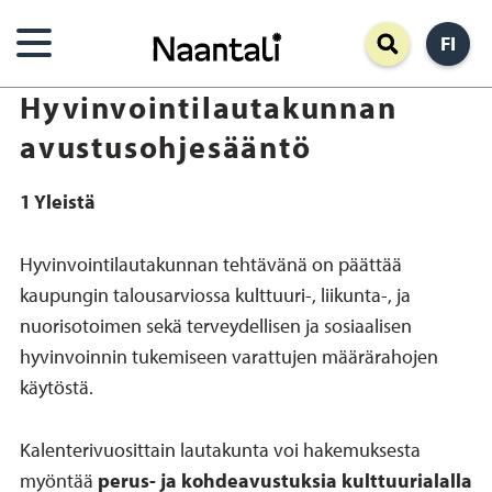
Hyppää
FI
pääsisältöön
Hyvinvointilautakunnan
avustusohjesääntö
1 Yleistä
Hyvinvointilautakunnan tehtävänä on päättää
kaupungin talousarviossa kulttuuri-, liikunta-, ja
nuorisotoimen sekä terveydellisen ja sosiaalisen
hyvinvoinnin tukemiseen varattujen määrärahojen
käytöstä.
Kalenterivuosittain lautakunta voi hakemuksesta
myöntää
perus- ja kohdeavustuksia kulttuurialalla