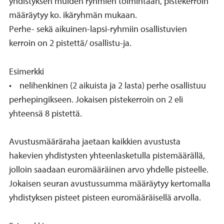
yhdistyksen muiden ryhmien toimintaan, pistekerroin
määräytyy ko. ikäryhmän mukaan.
Perhe- sekä aikuinen-lapsi-ryhmiin osallistuvien
kerroin on 2 pistettä/ osallistu-ja.
Esimerkki
• nelihenkinen (2 aikuista ja 2 lasta) perhe osallistuu
perhepingikseen. Jokaisen pistekerroin on 2 eli
yhteensä 8 pistettä.
Avustusmääräraha jaetaan kaikkien avustusta
hakevien yhdistysten yhteenlasketulla pistemäärällä,
jolloin saadaan euromääräinen arvo yhdelle pisteelle.
Jokaisen seuran avustussumma määräytyy kertomalla
yhdistyksen pisteet pisteen euromääräisellä arvolla.