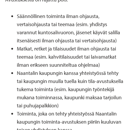
Säännöllinen toiminta ilman ohjausta,
vertaisohjausta tai teemaa (esim. yhdistys
varannut kuntosalivuoron, jäsenet käyvät salilla
itsenäisesti ilman ohjausta tai vertaisohjausta)
Matkat, retket ja tilaisuudet ilman ohjausta tai
teemaa (esim. kahvitilaisuudet tai laivamatkat
ilman erikseen suunniteltua ohjelmaa)
Naantalin kaupungin kanssa yhteistyössä tehty
tai kaupungin muulla tuella kuin tila-avustuksella
tukema toiminta (esim. kaupungin työntekijä
mukana toiminnassa, kaupunki maksaa tarjoilun
tai puhujapalkkion)
Toiminta, joka on tehty yhteistyössä Naantalin
kaupungin toiminta-avustuksen piiriin kuuluvan
toisen yhdistyksen kanssa.