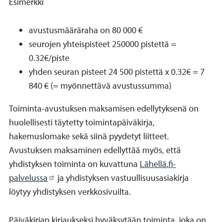
Esimerkki
avustusmääräraha on 80 000 €
seurojen yhteispisteet 250000 pistettä =
0.32€/piste
yhden seuran pisteet 24 500 pistettä x 0.32€ = 7
840 € (= myönnettävä avustussumma)
Toiminta-avustuksen maksamisen edellytyksenä on
huolellisesti täytetty toimintapäiväkirja,
hakemuslomake sekä siinä pyydetyt liitteet.
Avustuksen maksaminen edellyttää myös, että
yhdistyksen toiminta on kuvattuna
Lähellä.fi-
palvelussa
ja yhdistyksen vastuullisuusasiakirja
löytyy yhdistyksen verkkosivuilta.
Päiväkirjan kirjaukseksi hyväksytään toiminta, joka on