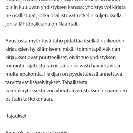
piiriin kuuluvan yhdistyksen kanssa: yhdistys voi kirjata
ne osallistujat, jotka osallistuvat retkelle kuljetuksella,
jonka lähtöpaikkana on Naantali.
Avustusta myöntävä taho pidättää itsellään oikeuden
kirjauksien hylkäämiseen, mikäli toimintapäiväkirjan
kirjaukset ovat puutteelliset, eivät tue yhdistyksen
toiminta- ajatusta tai niissä on selvästi havaittavissa
muita epäkohtia. Hakijan on pyydettäessä annettava
tarvittavat lisäselvitykset. Tahallisesta
väärinkäytöksestä voi aiheutua avustuksen epääminen
osittain tai kokonaan.
Rajaukset
Avustuksesta on rajattu pois: