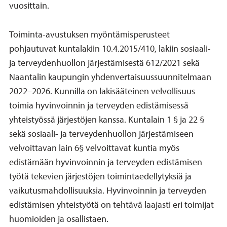
vuosittain.
Toiminta-avustuksen myöntämisperusteet
pohjautuvat kuntalakiin 10.4.2015/410, lakiin sosiaali-
ja terveydenhuollon järjestämisestä 612/2021 sekä
Naantalin kaupungin yhdenvertaisuussuunnitelmaan
2022–2026. Kunnilla on lakisääteinen velvollisuus
toimia hyvinvoinnin ja terveyden edistämisessä
yhteistyössä järjestöjen kanssa. Kuntalain 1 § ja 22 §
sekä sosiaali- ja terveydenhuollon järjestämiseen
velvoittavan lain 6§ velvoittavat kuntia myös
edistämään hyvinvoinnin ja terveyden edistämisen
työtä tekevien järjestöjen toimintaedellytyksiä ja
vaikutusmahdollisuuksia. Hyvinvoinnin ja terveyden
edistämisen yhteistyötä on tehtävä laajasti eri toimijat
huomioiden ja osallistaen.