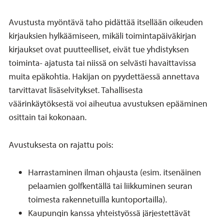
Avustusta myöntävä taho pidättää itsellään oikeuden
kirjauksien hylkäämiseen, mikäli toimintapäiväkirjan
kirjaukset ovat puutteelliset, eivät tue yhdistyksen
toiminta- ajatusta tai niissä on selvästi havaittavissa
muita epäkohtia. Hakijan on pyydettäessä annettava
tarvittavat lisäselvitykset. Tahallisesta
väärinkäytöksestä voi aiheutua avustuksen epääminen
osittain tai kokonaan.
Avustuksesta on rajattu pois:
Harrastaminen ilman ohjausta (esim. itsenäinen
pelaamien golfkentällä tai liikkuminen seuran
toimesta rakennetuilla kuntoportailla).
Kaupungin kanssa yhteistyössä järjestettävät