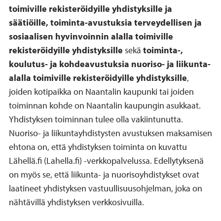
toimiville rekisteröidyille yhdistyksille ja
säätiöille, toiminta-avustuksia terveydellisen ja
sosiaalisen hyvinvoinnin alalla toimiville
rekisteröidyille yhdistyksille
sekä
toiminta-,
koulutus- ja kohdeavustuksia nuoriso- ja liikunta-
alalla toimiville rekisteröidyille yhdistyksille
,
joiden kotipaikka on Naantalin kaupunki tai joiden
toiminnan kohde on Naantalin kaupungin asukkaat.
Yhdistyksen toiminnan tulee olla vakiintunutta.
Nuoriso- ja liikuntayhdistysten avustuksen maksamisen
ehtona on, että yhdistyksen toiminta on kuvattu
Lähellä.fi (Lahella.fi) -verkkopalvelussa. Edellytyksenä
on myös se, että liikunta- ja nuorisoyhdistykset ovat
laatineet yhdistyksen vastuullisuusohjelman, joka on
nähtävillä yhdistyksen verkkosivuilla.