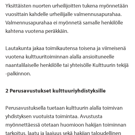
Yksittäisten nuorten urheilijoitten tukena myönnetään
vuosittain kahdelle urheilijalle valmennusapurahaa.
Valmennusapurahaa ei myönnetä samalle henkilölle
kahtena vuotena peräkkäin.
Lautakunta jakaa toimikautensa toisena ja viimeisenä
vuotena kulttuuritoiminnan alalla ansioituneelle
naantalilaiselle henkilölle tai yhteisölle Kulttuurin tekijä
-palkinnon.
2 Perusavustukset kulttuuriyhdistyksille
Perusavustuksella tuetaan kulttuurin alalla toimivan
yhdistyksen vuotuista toimintaa. Avustusta
myönnettäessä otetaan huomioon hakijan toiminnan
tarkoitus, laatu ja laajuus sekä hakijan taloudellinen