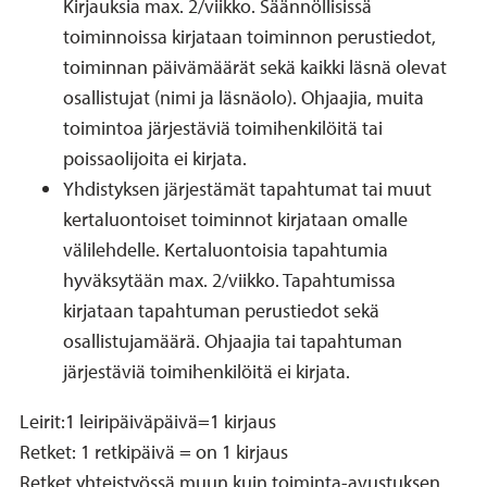
Kirjauksia max. 2/viikko. Säännöllisissä
toiminnoissa kirjataan toiminnon perustiedot,
toiminnan päivämäärät sekä kaikki läsnä olevat
osallistujat (nimi ja läsnäolo). Ohjaajia, muita
toimintoa järjestäviä toimihenkilöitä tai
poissaolijoita ei kirjata.
Yhdistyksen järjestämät tapahtumat tai muut
kertaluontoiset toiminnot kirjataan omalle
välilehdelle. Kertaluontoisia tapahtumia
hyväksytään max. 2/viikko. Tapahtumissa
kirjataan tapahtuman perustiedot sekä
osallistujamäärä. Ohjaajia tai tapahtuman
järjestäviä toimihenkilöitä ei kirjata.
Leirit:1 leiripäiväpäivä=1 kirjaus
Retket: 1 retkipäivä = on 1 kirjaus
Retket yhteistyössä muun kuin toiminta-avustuksen