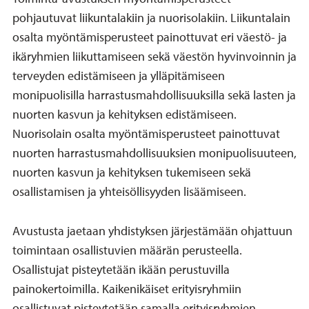
pohjautuvat liikuntalakiin ja nuorisolakiin. Liikuntalain
osalta myöntämisperusteet painottuvat eri väestö- ja
ikäryhmien liikuttamiseen sekä väestön hyvinvoinnin ja
terveyden edistämiseen ja ylläpitämiseen
monipuolisilla harrastusmahdollisuuksilla sekä lasten ja
nuorten kasvun ja kehityksen edistämiseen.
Nuorisolain osalta myöntämisperusteet painottuvat
nuorten harrastusmahdollisuuksien monipuolisuuteen,
nuorten kasvun ja kehityksen tukemiseen sekä
osallistamisen ja yhteisöllisyyden lisäämiseen.
Avustusta jaetaan yhdistyksen järjestämään ohjattuun
toimintaan osallistuvien määrän perusteella.
Osallistujat pisteytetään ikään perustuvilla
painokertoimilla. Kaikenikäiset erityisryhmiin
osallistuvat pisteytetään samalla erityisryhmien