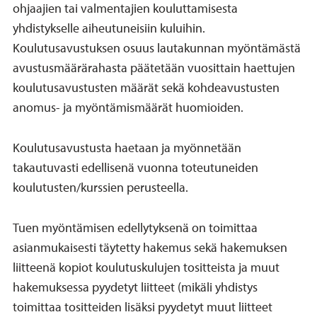
ohjaajien tai valmentajien kouluttamisesta
yhdistykselle aiheutuneisiin kuluihin.
Koulutusavustuksen osuus lautakunnan myöntämästä
avustusmäärärahasta päätetään vuosittain haettujen
koulutusavustusten määrät sekä kohdeavustusten
anomus- ja myöntämismäärät huomioiden.
Koulutusavustusta haetaan ja myönnetään
takautuvasti edellisenä vuonna toteutuneiden
koulutusten/kurssien perusteella.
Tuen myöntämisen edellytyksenä on toimittaa
asianmukaisesti täytetty hakemus sekä hakemuksen
liitteenä kopiot koulutuskulujen tositteista ja muut
hakemuksessa pyydetyt liitteet (mikäli yhdistys
toimittaa tositteiden lisäksi pyydetyt muut liitteet