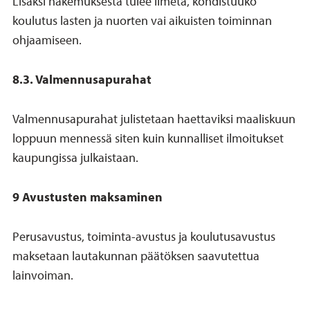
Lisäksi hakemuksesta tulee ilmetä, kohdistuuko
koulutus lasten ja nuorten vai aikuisten toiminnan
ohjaamiseen.
8.3. Valmennusapurahat
Valmennusapurahat julistetaan haettaviksi maaliskuun
loppuun mennessä siten kuin kunnalliset ilmoitukset
kaupungissa julkaistaan.
9 Avustusten maksaminen
Perusavustus, toiminta-avustus ja koulutusavustus
maksetaan lautakunnan päätöksen saavutettua
lainvoiman.