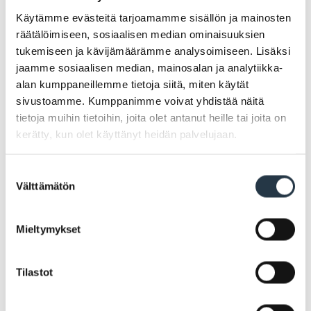
Käytämme evästeitä tarjoamamme sisällön ja mainosten
räätälöimiseen, sosiaalisen median ominaisuuksien
tukemiseen ja kävijämäärämme analysoimiseen. Lisäksi
jaamme sosiaalisen median, mainosalan ja analytiikka-
alan kumppaneillemme tietoja siitä, miten käytät
sivustoamme. Kumppanimme voivat yhdistää näitä
tietoja muihin tietoihin, joita olet antanut heille tai joita on
Kollolan kotiseututalo
kerätty, kun olet käyttänyt heidän palvelujaan.
Suostumuksen
Välttämätön
valinta
Mieltymykset
Tilastot