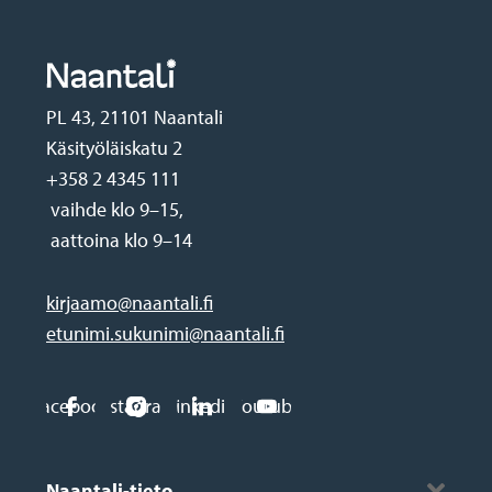
PL 43, 21101 Naantali
Käsityöläiskatu 2
+358 2 4345 111
vaihde klo 9–15,
aattoina klo 9–14
kirjaamo@naantali.fi
etunimi.sukunimi@naantali.fi
Social
Facebook
Instagram
Linkedin
Youtube
media
Footer
links
Naantali-tieto