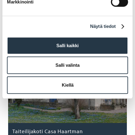
Markkinointi
Naantalin taidehuone
Näytä tiedot
Salli kaikki
Salli valinta
Kiellä
Taiteilijakoti Casa Haartman