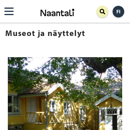
Hyppää
FI
pääsisältöön
Museot ja näyttelyt