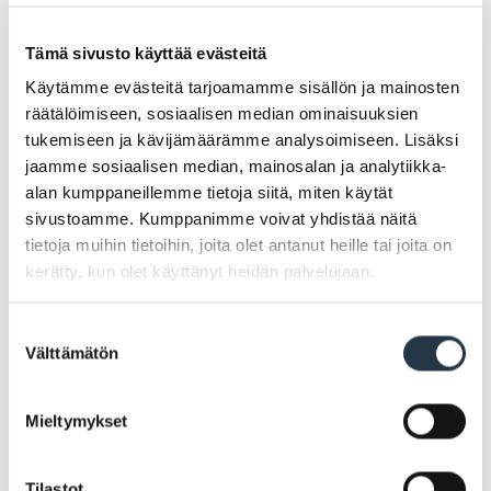
Tämä sivusto käyttää evästeitä
Käytämme evästeitä tarjoamamme sisällön ja mainosten
räätälöimiseen, sosiaalisen median ominaisuuksien
tukemiseen ja kävijämäärämme analysoimiseen. Lisäksi
jaamme sosiaalisen median, mainosalan ja analytiikka-
alan kumppaneillemme tietoja siitä, miten käytät
sivustoamme. Kumppanimme voivat yhdistää näitä
tietoja muihin tietoihin, joita olet antanut heille tai joita on
kerätty, kun olet käyttänyt heidän palvelujaan.
Suostumuksen
Välttämätön
valinta
Mieltymykset
Kielitupa
Lue lisää kielituvasta
Tilastot