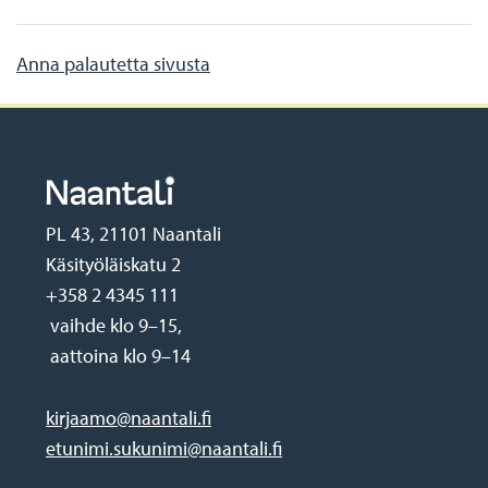
Anna palautetta sivusta
PL 43, 21101 Naantali
Käsityöläiskatu 2
+358 2 4345 111
vaihde klo 9–15,
aattoina klo 9–14
kirjaamo@naantali.fi
etunimi.sukunimi@naantali.fi