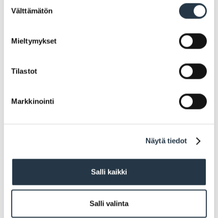
Suostumuksen
Välttämätön
valinta
Mieltymykset
Kulttuurifoorumi
Tilastot
Markkinointi
Näytä tiedot
Salli kaikki
Kaveria vailla?
Salli valinta