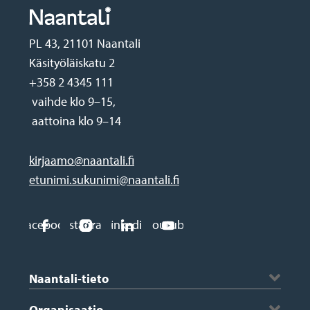
PL 43, 21101 Naantali
Käsityöläiskatu 2
+358 2 4345 111
vaihde klo 9–15,
aattoina klo 9–14
kirjaamo@naantali.fi
etunimi.sukunimi@naantali.fi
Social
Facebook
Instagram
Linkedin
Youtube
media
Footer
links
Naantali-tieto
Historia ja vaakuna
Organisaatio