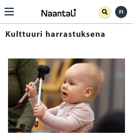
Hyppää
FI
pääsisältöön
Kulttuuri harrastuksena