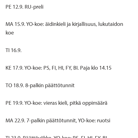
PE 12.9. RU-preli
MA 15.9. YO-koe: äidinkieli ja kirjallisuus, lukutaidon
koe
TI 16.9.
KE 17.9. YO-koe: PS, FI, HI, FY, BI. Paja klo 14.15
TO 18.9. 8-palkin päättötunnit
PE 19.9. YO-koe: vieras kieli, pitkä oppimäärä
MA 22.9. 7-palkin päättötunnit, YO-koe: ruotsi
TI 23.9. Päättöviikko, YO-koe: PS, FI, HI, FY, BI