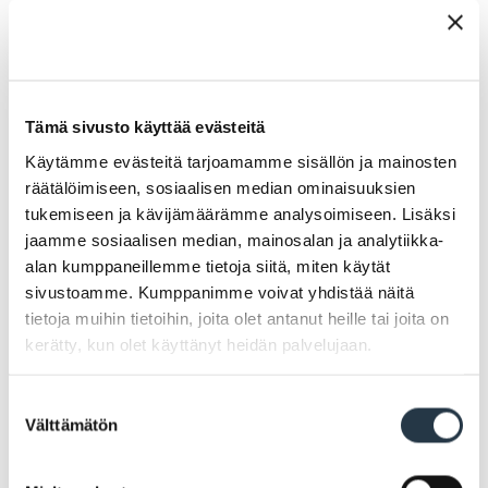
PE 19.12.
LA 20.12. Joulujuhla, syyslukukausi päättyy
Tämä sivusto käyttää evästeitä
Käytämme evästeitä tarjoamamme sisällön ja mainosten
räätälöimiseen, sosiaalisen median ominaisuuksien
tukemiseen ja kävijämäärämme analysoimiseen. Lisäksi
JOULULOMA 21.12. - 6.1.
jaamme sosiaalisen median, mainosalan ja analytiikka-
alan kumppaneillemme tietoja siitä, miten käytät
sivustoamme. Kumppanimme voivat yhdistää näitä
tietoja muihin tietoihin, joita olet antanut heille tai joita on
Tammikuu
kerätty, kun olet käyttänyt heidän palvelujaan.
TI 6.1. Loppiainen
Suostumuksen
Välttämätön
valinta
KE 7.1. Kevätlukukausi alkaa