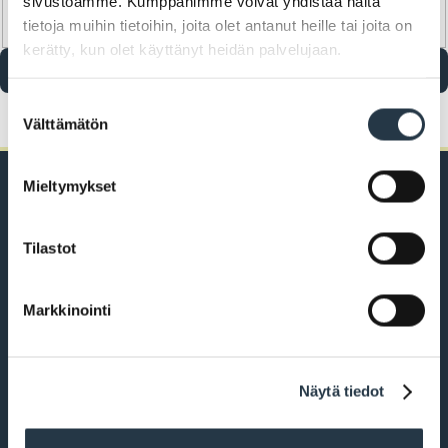
sivustoamme. Kumppanimme voivat yhdistää näitä
estämään roskapostia.
tietoja muihin tietoihin, joita olet antanut heille tai joita on
kerätty, kun olet käyttänyt heidän palvelujaan.
Suostumuksen
Välttämätön
valinta
Mieltymykset
Tilastot
PL 43, 21101 Naantali
Käsityöläiskatu 2
Markkinointi
+358 2 4345 111
vaihde klo 9–15,
aattoina klo 9–14
Näytä tiedot
kirjaamo@naantali.fi