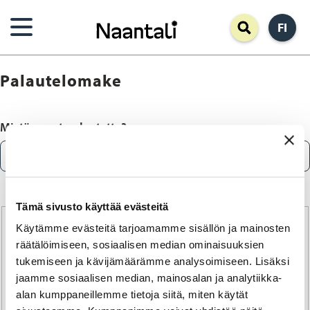
Hyppää
FI
pääsisältöön
Palautelomake
Mistä annat palautetta?
CAPTCHA
Tämä sivusto käyttää evästeitä
Käytämme evästeitä tarjoamamme sisällön ja mainosten
En ole robotti
räätälöimiseen, sosiaalisen median ominaisuuksien
Aloita vahvistus klikkaamalla
tukemiseen ja kävijämäärämme analysoimiseen. Lisäksi
jaamme sosiaalisen median, mainosalan ja analytiikka-
Friendly
Captcha ⇗
Kysymystä käytetään testaamaan, oletko ihminen ja
alan kumppaneillemme tietoja siitä, miten käytät