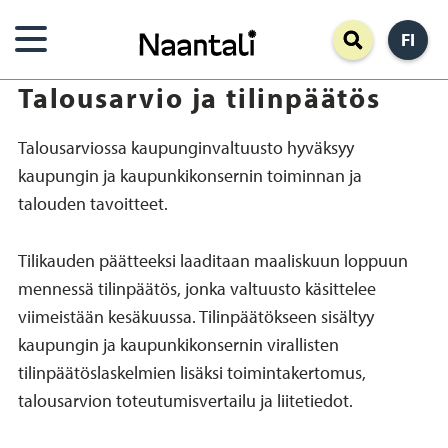
Hyppää
FI
pääsisältöön
Talousarvio ja tilinpäätös
Talousarviossa kaupunginvaltuusto hyväksyy
kaupungin ja kaupunkikonsernin toiminnan ja
talouden tavoitteet.
Tilikauden päätteeksi laaditaan maaliskuun loppuun
mennessä tilinpäätös, jonka valtuusto käsittelee
viimeistään kesäkuussa. Tilinpäätökseen sisältyy
kaupungin ja kaupunkikonsernin virallisten
tilinpäätöslaskelmien lisäksi toimintakertomus,
talousarvion toteutumisvertailu ja liitetiedot.