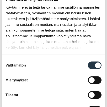
Käytämme evästeitä tarjoamamme sisällön ja mainosten
räätälöimiseen, sosiaalisen median ominaisuuksien
Arviointikertomus 2022
PDF
3.57 MB
tukemiseen ja kävijämäärämme analysoimiseen. Lisäksi
jaamme sosiaalisen median, mainosalan ja analytiikka-
alan kumppaneillemme tietoja siitä, miten käytät
2022 Talousarvio
PDF
8.21 MB
sivustoamme. Kumppanimme voivat yhdistää näitä
tietoja muihin tietoihin, joita olet antanut heille tai joita on
kerätty, kun olet käyttänyt heidän palvelujaan.
2021 Tilinpäätös
PDF
16.73 MB
Suostumuksen
Välttämätön
valinta
2021 Talousarvio
PDF
8.32 MB
Mieltymykset
2020 Tilinpäätös
PDF
11.56 MB
Tilastot