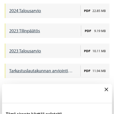
2024 Talousarvio
PDF
22.85 MB
2023 Tilinpäätös
PDF
9.19 MB
2023 Talousarvio
PDF
10.11 MB
Tarkastuslautakunnan arviointikertomus 2023
PDF
11.94 MB
Tilintarkastuskertomus 2023
PDF
59.77 KB
2022 Tilinpäätös
PDF
10.15 MB
Tämä sivusto käyttää evästeitä