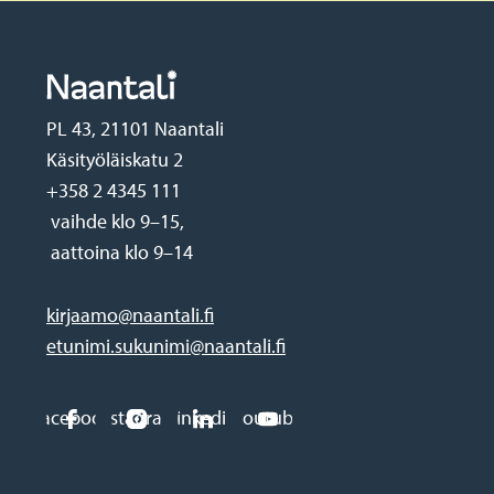
PL 43, 21101 Naantali
Käsityöläiskatu 2
+358 2 4345 111
vaihde klo 9–15,
aattoina klo 9–14
kirjaamo@naantali.fi
etunimi.sukunimi@naantali.fi
Social
Facebook
Instagram
Linkedin
Youtube
media
Footer
links