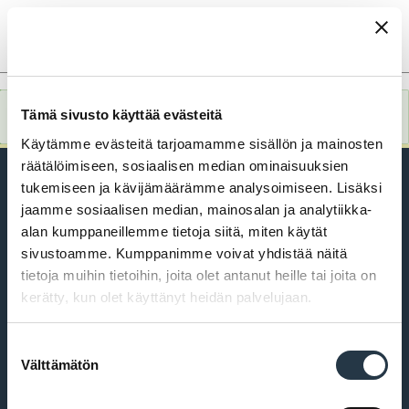
Hyppää
FI
pääsisältöön
Sorry...This form is closed to new submissions.
Tämä sivusto käyttää evästeitä
Tilanneviesti
Käytämme evästeitä tarjoamamme sisällön ja mainosten
räätälöimiseen, sosiaalisen median ominaisuuksien
tukemiseen ja kävijämäärämme analysoimiseen. Lisäksi
jaamme sosiaalisen median, mainosalan ja analytiikka-
alan kumppaneillemme tietoja siitä, miten käytät
PL 43, 21101 Naantali
sivustoamme. Kumppanimme voivat yhdistää näitä
tietoja muihin tietoihin, joita olet antanut heille tai joita on
Käsityöläiskatu 2
kerätty, kun olet käyttänyt heidän palvelujaan.
+358 2 4345 111
vaihde klo 9–15,
Suostumuksen
aattoina klo 9–14
Välttämätön
valinta
kirjaamo@naantali.fi