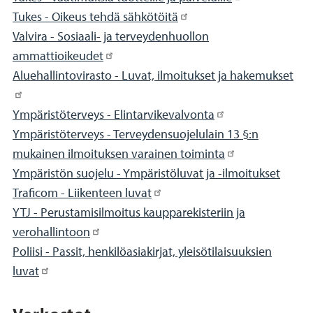
Tukes - Oikeus tehdä sähkötöitä
Valvira - Sosiaali- ja terveydenhuollon
ammattioikeudet
Aluehallintovirasto - Luvat, ilmoitukset ja hakemukset
Ympäristöterveys - Elintarvikevalvonta
Ympäristöterveys - Terveydensuojelulain 13 §:n
mukainen ilmoituksen varainen toiminta
Ympäristön suojelu - Ympäristöluvat ja -ilmoitukset
Traficom - Liikenteen luvat
YTJ - Perustamisilmoitus kaupparekisteriin ja
verohallintoon
Poliisi - Passit, henkilöasiakirjat, yleisötilaisuuksien
luvat