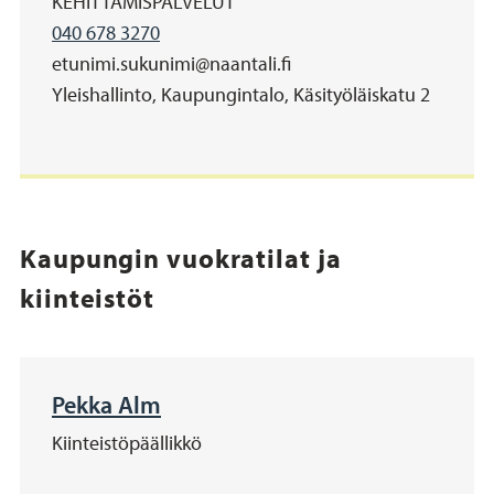
Organisaatio
KEHITTÄMISPALVELUT
Matkapuhelinnumero
040 678 3270
Sähköposti
etunimi.sukunimi@naantali.fi
Address
Yleishallinto, Kaupungintalo, Käsityöläiskatu 2
Kaupungin vuokratilat ja
kiinteistöt
Pekka Alm
Kiinteistöpäällikkö