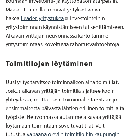
kotimaan investointi- ja käyttöpääomatarpeisiin.
Maaseutualueilla toimivat yritykset voivat
hakea
Leader-yritystukea
investointeihin,
yritystoiminnan käynnistämiseen tai kehittämiseen.
Alkavan yrittäjän neuvonnassa kartoitamme
yritystoimintaasi soveltuvia rahoitusvaihtoehtoja.
Toimitilojen löytäminen
Uusi yritys tarvitsee toiminnalleen aina toimitilat.
Joskus alkavan yrittäjän toimitila sijaitsee kodin
yhteydessä, mutta usein toiminnalle tarvitaan jo
ensimmäisestä päivästä lähtien erillinen toimitila tai
työpiste. Neuvonnassa autamme alkavaa yrittäjää
löytämään toimintaan soveltuvat tilat. Voit
tutustua
vapaana oleviin toimitiloihin kaupungin