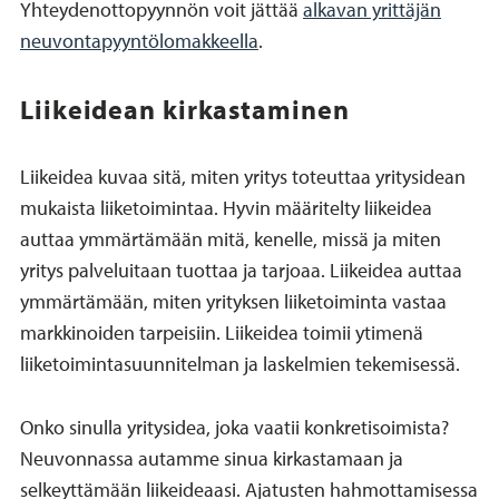
Yhteydenottopyynnön voit jättää
alkavan yrittäjän
neuvontapyyntölomakkeella
.
Liikeidean kirkastaminen
Liikeidea kuvaa sitä, miten yritys toteuttaa yritysidean
mukaista liiketoimintaa. Hyvin määritelty liikeidea
auttaa ymmärtämään mitä, kenelle, missä ja miten
yritys palveluitaan tuottaa ja tarjoaa. Liikeidea auttaa
ymmärtämään, miten yrityksen liiketoiminta vastaa
markkinoiden tarpeisiin. Liikeidea toimii ytimenä
liiketoimintasuunnitelman ja laskelmien tekemisessä.
Onko sinulla yritysidea, joka vaatii konkretisoimista?
Neuvonnassa autamme sinua kirkastamaan ja
selkeyttämään liikeideaasi. Ajatusten hahmottamisessa