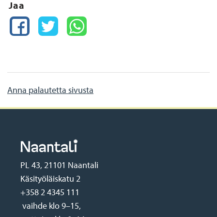
Jaa
FACEBOOK
TWITTER
WHATSAPP
Anna palautetta sivusta
PL 43, 21101 Naantali
Käsityöläiskatu 2
+358 2 4345 111
vaihde klo 9–15,