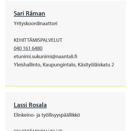
Sari Råman
Yrityskoordinaattori
Organisaatio
KEHITTÄMISPALVELUT
Matkapuhelinnumero
040 161 6480
Sähköposti
etunimi.sukunimi@naantali.fi
Address
Yleishallinto, Kaupungintalo, Käsityöläiskatu 2
Lassi Rosala
Elinkeino- ja työllisyyspäällikkö