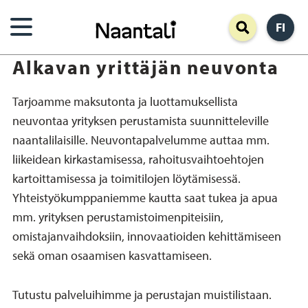
Hyppää
FI
pääsisältöön
Alkavan yrittäjän neuvonta
Tarjoamme maksutonta ja luottamuksellista
neuvontaa yrityksen perustamista suunnitteleville
naantalilaisille. Neuvontapalvelumme auttaa mm.
liikeidean kirkastamisessa, rahoitusvaihtoehtojen
kartoittamisessa ja toimitilojen löytämisessä.
Yhteistyökumppaniemme kautta saat tukea ja apua
mm. yrityksen perustamistoimenpiteisiin,
omistajanvaihdoksiin, innovaatioiden kehittämiseen
sekä oman osaamisen kasvattamiseen.
Tutustu palveluihimme ja perustajan muistilistaan.