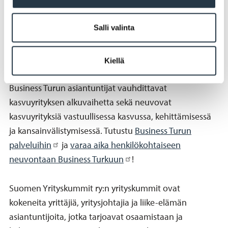
Verohallinnon yrityksen perustajan muistilista
Salli valinta
Yhteistyökumppanit
Kiellä
Business Turun asiantuntijat vauhdittavat
kasvuyrityksen alkuvaihetta sekä neuvovat
kasvuyrityksiä vastuullisessa kasvussa, kehittämisessä
ja kansainvälistymisessä. Tutustu
Business Turun
palveluihin
ja
varaa aika henkilökohtaiseen
neuvontaan Business Turkuun
!
Suomen Yrityskummit ry:n yrityskummit ovat
kokeneita yrittäjiä, yritysjohtajia ja liike-elämän
asiantuntijoita, jotka tarjoavat osaamistaan ja