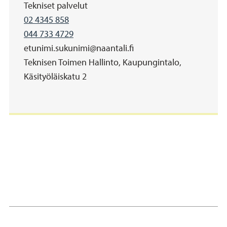
Organisaatio
Tekniset palvelut
Puhelinnumero
02 4345 858
Matkapuhelinnumero
044 733 4729
Sähköposti
etunimi.sukunimi@naantali.fi
Address
Teknisen Toimen Hallinto, Kaupungintalo,
Käsityöläiskatu 2