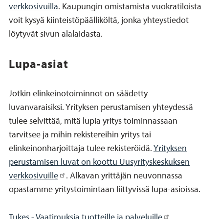
verkkosivuilla
. Kaupungin omistamista vuokratiloista
voit kysyä kiinteistöpäälliköltä, jonka yhteystiedot
löytyvät sivun alalaidasta.
Lupa-asiat
Jotkin elinkeinotoiminnot on säädetty
luvanvaraisiksi. Yrityksen perustamisen yhteydessä
tulee selvittää, mitä lupia yritys toiminnassaan
tarvitsee ja mihin rekistereihin yritys tai
elinkeinonharjoittaja tulee rekisteröidä.
Yrityksen
perustamisen luvat on koottu Uusyrityskeskuksen
verkkosivuille
. Alkavan yrittäjän neuvonnassa
opastamme yritystoimintaan liittyvissä lupa-asioissa.
Tukes - Vaatimuksia tuotteille ja palveluille