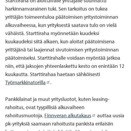
Starttiraha on aloittavalle yrittäjälle suunnattu
harkinnanvarainen tuki. Sen tarkoitus on tukea
yrittäjän toimeentuloa päätoimisen yritystoiminnan
alkuvaiheessa, kun yrityksestä saatava tulo on vielä
vähäistä. Starttiraha myönnetään kuudeksi
kuukaudeksi siitä alkaen, kun aloitat päätoimisena
yrittäjänä tai laajennat sivutoimisen yritystoiminnan
päätoimiseksi. Starttirahalle voidaan myöntää jatkoa
niin, että jaksojen yhteenlaskettu kesto on enintään 12
kuukautta. Starttirahaa haetaan sähköisesti
Työmarkkinatorilla
.
Pankkilainat ja muut yritysluotot, kuten leasing-
rahoitus, ovat tyypillisiä alkuvaiheen
rahoitusmuotoja.
Finnveran alkutakaus
auttaa uusia
pk-yrityksiä saamaan rahoitusta pankista erilaisiin