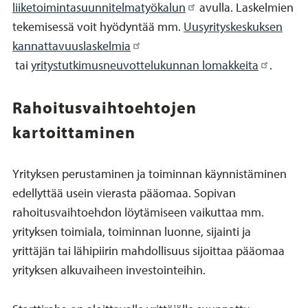
liiketoimintasuunnitelmatyökalun
avulla. Laskelmien
tekemisessä voit hyödyntää mm.
Uusyrityskeskuksen
kannattavuuslaskelmia
tai
yritystutkimusneuvottelukunnan lomakkeita
.
Rahoitusvaihtoehtojen
kartoittaminen
Yrityksen perustaminen ja toiminnan käynnistäminen
edellyttää usein vierasta pääomaa. Sopivan
rahoitusvaihtoehdon löytämiseen vaikuttaa mm.
yrityksen toimiala, toiminnan luonne, sijainti ja
yrittäjän tai lähipiirin mahdollisuus sijoittaa pääomaa
yrityksen alkuvaiheen investointeihin.