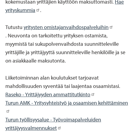
kokemustaan yrittäjien käyttöön maksuttomasti.
Hae
yrityskummia
.
Tutustu
yritysten omistajanvaihdospalveluihin
. Neuvonta on tarkoitettu yrityksen ostamista,
myymistä tai sukupolvenvaihdosta suunnitteleville
yrittäjille ja yrittäjyyttä suunnitteleville henkilöille ja se
on asiakkaalle maksutonta.
Liiketoiminnan alan koulutukset tarjoavat
mahdollisuuden syventää tai laajentaa osaamistasi.
Raseko - Yrittäjyyden ammattitutkinto
Turun AMK - Yritysyhteistyö ja osaamisen kehittäminen
Turun työllisyysalue - Työvoimapalveluiden
yrittäjyysvalmennukset