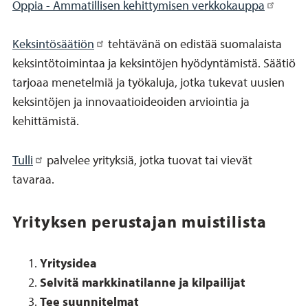
Oppia - Ammatillisen kehittymisen verkkokauppa
Keksintösäätiön
tehtävänä on edistää suomalaista
keksintötoimintaa ja keksintöjen hyödyntämistä. Säätiö
tarjoaa menetelmiä ja työkaluja, jotka tukevat uusien
keksintöjen ja innovaatioideoiden arviointia ja
kehittämistä.
Tulli
palvelee yrityksiä, jotka tuovat tai vievät
tavaraa.
Yrityksen perustajan muistilista
Yritysidea
Selvitä markkinatilanne ja kilpailijat
Tee suunnitelmat