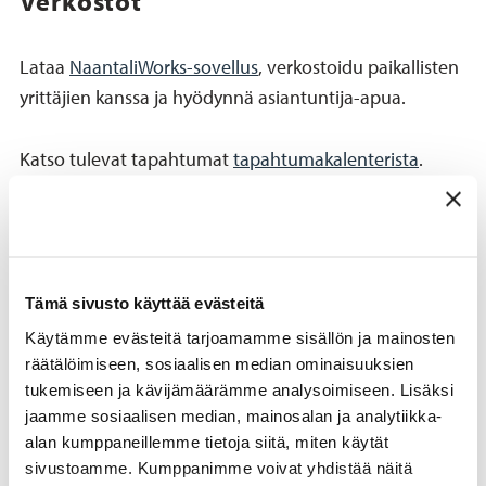
Verkostot
Lataa
NaantaliWorks-sovellus
, verkostoidu paikallisten
yrittäjien kanssa ja hyödynnä asiantuntija-apua.
Katso tulevat tapahtumat
tapahtumakalenterista
.
Seuraa
NaantaliWorks Facebookissa
.
Tutustu
yrityskartan
avulla Naantalissa toimiviin
Tämä sivusto käyttää evästeitä
yrityksiin ja lisää oman yrityksesi tiedot kartalle.
Käytämme evästeitä tarjoamamme sisällön ja mainosten
räätälöimiseen, sosiaalisen median ominaisuuksien
Naantalissa toimii kaksi rekisteröityä yrittäjäyhdistystä.
tukemiseen ja kävijämäärämme analysoimiseen. Lisäksi
Tutustu yrittäjäyhdistysten toimintaan.
jaamme sosiaalisen median, mainosalan ja analytiikka-
Naantalin Yrittäjät
alan kumppaneillemme tietoja siitä, miten käytät
Rymättylän Yrittäjät
sivustoamme. Kumppanimme voivat yhdistää näitä