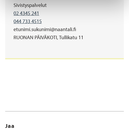
Organisaatio
Sivistyspalvelut
Puhelinnumero
02 4345 241
Matkapuhelinnumero
044 733 4515
Sähköposti
etunimi.sukunimi@naantali.fi
Address
RUONAN PÄIVÄKOTI, Tullikatu 11
Jaa