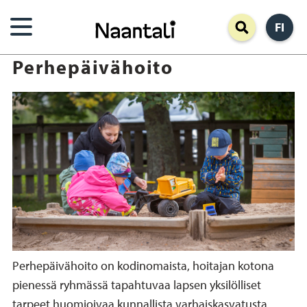
Hyppää
FI
pääsisältöön
Perhepäivähoito
Perhepäivähoito on kodinomaista, hoitajan kotona
pienessä ryhmässä tapahtuvaa lapsen yksilölliset
tarpeet huomioivaa kunnallista varhaiskasvatusta.