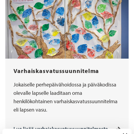
Varhaiskasvatussuunnitelma
Jokaiselle perhepäivähoidossa ja päiväkodissa
olevalle lapselle laaditaan oma
henkilökohtainen varhaiskasvatussuunnitelma
eli lapsen vasu.
Lue lisää varhaiskasvatussuunnitelmasta