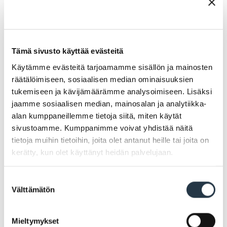
Ritva Parviainen
Tämä sivusto käyttää evästeitä
Käytämme evästeitä tarjoamamme sisällön ja mainosten
Varhaiskasvatuspäällikkö
räätälöimiseen, sosiaalisen median ominaisuuksien
tukemiseen ja kävijämäärämme analysoimiseen. Lisäksi
Organisaatio
Sivistyspalvelut
jaamme sosiaalisen median, mainosalan ja analytiikka-
Puhelinnumero
02 4345 369
alan kumppaneillemme tietoja siitä, miten käytät
Matkapuhelinnumero
050 361 5352
sivustoamme. Kumppanimme voivat yhdistää näitä
tietoja muihin tietoihin, joita olet antanut heille tai joita on
Sähköposti
etunimi.sukunimi@naantali.fi
kerätty, kun olet käyttänyt heidän palvelujaan.
Address
Päivähoidon Hallinto, Tullikatu 11
Suostumuksen
Välttämätön
valinta
Mieltymykset