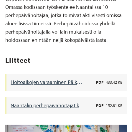
Omassa kodissaan työskentelee Naantalissa 10
perhepäivähoitajaa, jotka toimivat aktiivisesti omissa
alueellisissa tiimeissä. Perhepäivähoidossa yhdellä
perhepäivähoitajalla voi lain mukaisesti olla
hoidossaan enintään neljä kokopäiväistä lasta.
Liitteet
Hoitoaikojen varaaminen Päikyssä
PDF
433.42 KB
Naantalin perhepäivähoitajat kartalla
PDF
152.81 KB