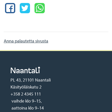
FACEBOOK
TWITTER
WHATSAPP
Anna palautetta sivusta
PL 43, 21101 Naantali
Käsityöläiskatu 2
+358 2 4345 111
vaihde klo 9–15,
aattoina klo 9–14