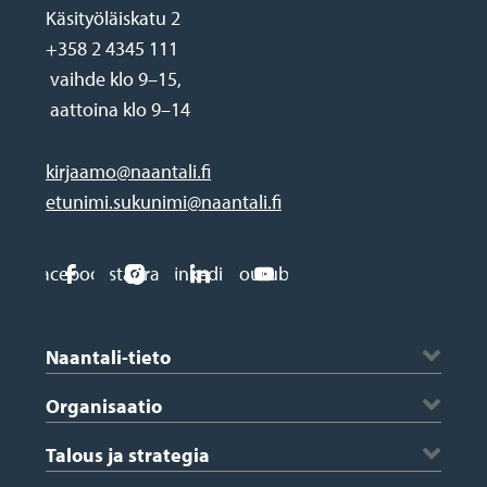
Käsityöläiskatu 2
+358 2 4345 111
vaihde klo 9–15,
aattoina klo 9–14
kirjaamo@naantali.fi
etunimi.sukunimi@naantali.fi
Social
Facebook
Instagram
Linkedin
Youtube
media
Footer
links
Naantali-tieto
Historia ja vaakuna
Organisaatio
Kartta
Kaupungin johto
Talous ja strategia
Saaristo
Konserniyhtiöt ja kuntayhtymät