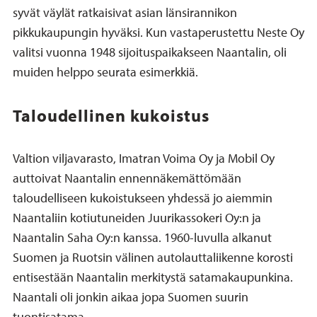
syvät väylät ratkaisivat asian länsirannikon
pikkukaupungin hyväksi. Kun vastaperustettu Neste Oy
valitsi vuonna 1948 sijoituspaikakseen Naantalin, oli
muiden helppo seurata esimerkkiä.
Taloudellinen kukoistus
Valtion viljavarasto, Imatran Voima Oy ja Mobil Oy
auttoivat Naantalin ennennäkemättömään
taloudelliseen kukoistukseen yhdessä jo aiemmin
Naantaliin kotiutuneiden Juurikassokeri Oy:n ja
Naantalin Saha Oy:n kanssa. 1960-luvulla alkanut
Suomen ja Ruotsin välinen autolauttaliikenne korosti
entisestään Naantalin merkitystä satamakaupunkina.
Naantali oli jonkin aikaa jopa Suomen suurin
tuontisatama.