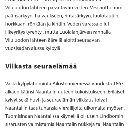
Viluluodon lähteen parantavan veden. Vesi auttoi mm.
päänsärkyyn, halvaukseen, rintasärkyyn, luulotautiin,
horkkaan, röhkään ja kihtiin. Veden varassa ollut
liikeyritys tyrehtyi, mutta Luolalanjärven rannalla
Viluluodon lähteen äärellä aloitti seuraavan
vuosisadan alussa kylpylä.
Vilkasta seuraelämää
Vasta kylpylätoiminta Ailostenniemessä vuodesta 1863
alkaen käänsi Naantalin uuteen kukoistukseen. Erilaiset
kylvyt sekä huvi- ja seuraelämän vilkkaus toivat
Naantaliin taas tuhansia vierailijoita ulkomaita myöten.
Tuomisinaan Naantalissa käyneillä oli usein Lindbomin
sisarusten valmistamia Naantalin nukkeja tai Naantalin