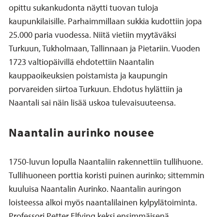
opittu sukankudonta näytti tuovan tuloja
kaupunkilaisille. Parhaimmillaan sukkia kudottiin jopa
25.000 paria vuodessa. Niitä vietiin myytäväksi
Turkuun, Tukholmaan, Tallinnaan ja Pietariin. Vuoden
1723 valtiopäivillä ehdotettiin Naantalin
kauppaoikeuksien poistamista ja kaupungin
porvareiden siirtoa Turkuun. Ehdotus hylättiin ja
Naantali sai näin lisää uskoa tulevaisuuteensa.
Naantalin aurinko nousee
1750-luvun lopulla Naantaliin rakennettiin tullihuone.
Tullihuoneen porttia koristi puinen aurinko; sittemmin
kuuluisa Naantalin Aurinko. Naantalin auringon
loisteessa alkoi myös naantalilainen kylpylätoiminta.
Professori Petter Elfving keksi ensimmäisenä