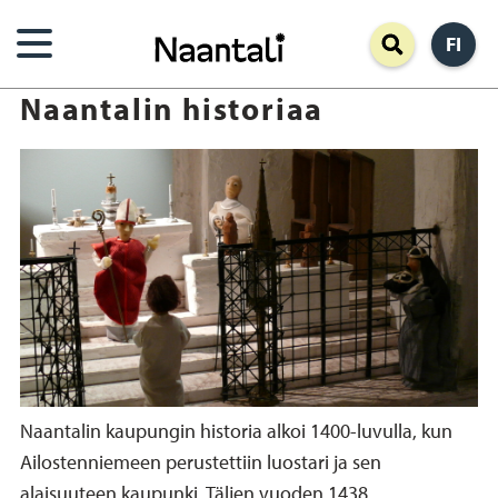
Hyppää
FI
pääsisältöön
Naantalin historiaa
Naantalin kaupungin historia alkoi 1400-luvulla, kun
Ailostenniemeen perustettiin luostari ja sen
alaisuuteen kaupunki. Täljen vuoden 1438