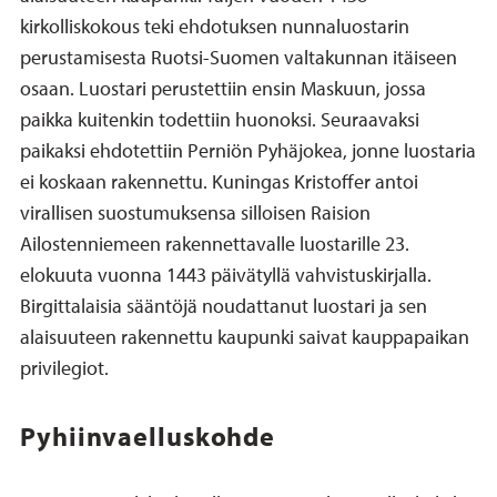
kirkolliskokous teki ehdotuksen nunnaluostarin
perustamisesta Ruotsi-Suomen valtakunnan itäiseen
osaan. Luostari perustettiin ensin Maskuun, jossa
paikka kuitenkin todettiin huonoksi. Seuraavaksi
paikaksi ehdotettiin Perniön Pyhäjokea, jonne luostaria
ei koskaan rakennettu. Kuningas Kristoffer antoi
virallisen suostumuksensa silloisen Raision
Ailostenniemeen rakennettavalle luostarille 23.
elokuuta vuonna 1443 päivätyllä vahvistuskirjalla.
Birgittalaisia sääntöjä noudattanut luostari ja sen
alaisuuteen rakennettu kaupunki saivat kauppapaikan
privilegiot.
Pyhiinvaelluskohde