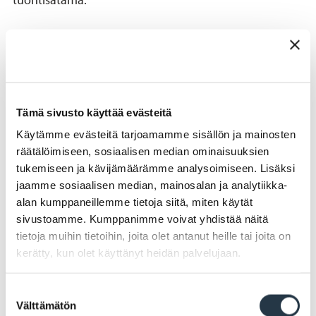
Naantali tänään
Naantali kylpylöineen ja muumimaailmoineen on
edelleen vauras teollisuuskaupunki. Vuoden 2009
Tämä sivusto käyttää evästeitä
alussa tehdyn kuntaliitoksen myötä Naantalin
Käytämme evästeitä tarjoamamme sisällön ja mainosten
kaupunkiin liittyivät saaristopitäjät Rymättylä,
räätälöimiseen, sosiaalisen median ominaisuuksien
Merimasku ja Velkua. Vuonna 2011 osakuntaliitos siirsi
tukemiseen ja kävijämäärämme analysoimiseen. Lisäksi
vielä Livonsaaren ja Lempisaaren alueet Maskusta
jaamme sosiaalisen median, mainosalan ja analytiikka-
alan kumppaneillemme tietoja siitä, miten käytät
Naantaliin. Liitetyt alueet kasvattivat kaupungin pinta-
sivustoamme. Kumppanimme voivat yhdistää näitä
alaa yhteensä noin 50 neliökilometriä, maata alueesta
tietoja muihin tietoihin, joita olet antanut heille tai joita on
on runsaat 27 neliökilometriä, loput vesialuetta.
kerätty, kun olet käyttänyt heidän palvelujaan.
Naantalista on tullut suomenkielisen saariston suurelta
osaltaan kattava "tuhannen saaren kaupunki". Se ei ole
Suostumuksen
unohtanut nunnaluostariaan, sukkiaan,
Välttämätön
valinta