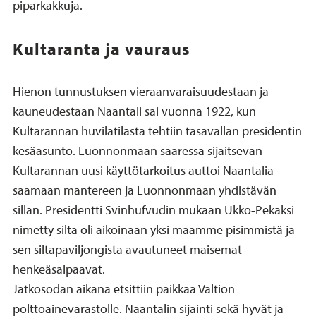
piparkakkuja.
Kultaranta ja vauraus
Hienon tunnustuksen vieraanvaraisuudestaan ja
kauneudestaan Naantali sai vuonna 1922, kun
Kultarannan huvilatilasta tehtiin tasavallan presidentin
kesäasunto. Luonnonmaan saaressa sijaitsevan
Kultarannan uusi käyttötarkoitus auttoi Naantalia
saamaan mantereen ja Luonnonmaan yhdistävän
sillan. Presidentti Svinhufvudin mukaan Ukko-Pekaksi
nimetty silta oli aikoinaan yksi maamme pisimmistä ja
sen siltapaviljongista avautuneet maisemat
henkeäsalpaavat.
Jatkosodan aikana etsittiin paikkaa Valtion
polttoainevarastolle. Naantalin sijainti sekä hyvät ja