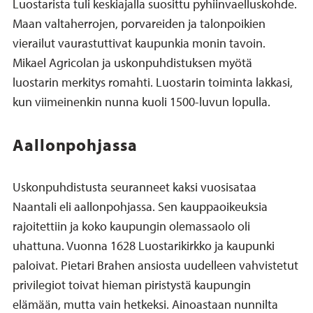
Luostarista tuli keskiajalla suosittu pyhiinvaelluskohde.
Maan valtaherrojen, porvareiden ja talonpoikien
vierailut vaurastuttivat kaupunkia monin tavoin.
Mikael Agricolan ja uskonpuhdistuksen myötä
luostarin merkitys romahti. Luostarin toiminta lakkasi,
kun viimeinenkin nunna kuoli 1500-luvun lopulla.
Aallonpohjassa
Uskonpuhdistusta seuranneet kaksi vuosisataa
Naantali eli aallonpohjassa. Sen kauppaoikeuksia
rajoitettiin ja koko kaupungin olemassaolo oli
uhattuna. Vuonna 1628 Luostarikirkko ja kaupunki
paloivat. Pietari Brahen ansiosta uudelleen vahvistetut
privilegiot toivat hieman piristystä kaupungin
elämään, mutta vain hetkeksi. Ainoastaan nunnilta