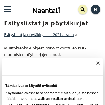
Hyppää
FI
pääsisältöön
Esityslistat ja pöytäkirjat
Esityslistat ja pöytäkirjat 1.1.2021 alkaen
Muutoksenhakuohjeet löytyvät koottujen PDF-
muotoisten pöytäkirjojen lopusta.
Tämä sivusto käyttää evästeitä
Käytämme evästeitä tarjoamamme sisällön ja mainosten
räätälöimiseen, sosiaalisen median ominaisuuksien
tukemiseen ja kävijämäärämme analysoimiseen. Lisäksi