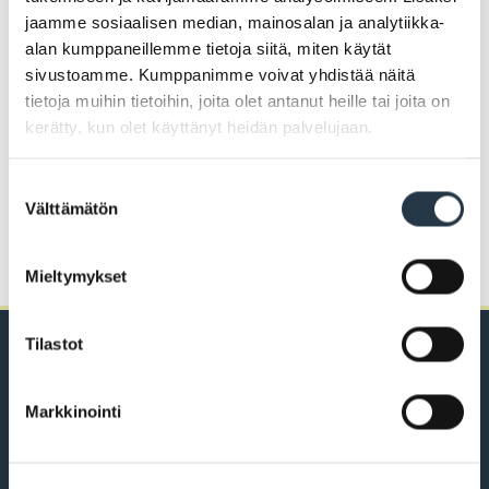
jaamme sosiaalisen median, mainosalan ja analytiikka-
alan kumppaneillemme tietoja siitä, miten käytät
Jaa
sivustoamme. Kumppanimme voivat yhdistää näitä
tietoja muihin tietoihin, joita olet antanut heille tai joita on
kerätty, kun olet käyttänyt heidän palvelujaan.
FACEBOOK
TWITTER
WHATSAPP
Suostumuksen
Välttämätön
valinta
Anna palautetta sivusta
Mieltymykset
Tilastot
Markkinointi
PL 43, 21101 Naantali
Käsityöläiskatu 2