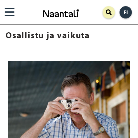
Hyppää
FI
pääsisältöön
Osallistu ja vaikuta