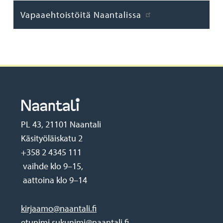
Vapaaehtoistöitä Naantalissa
PL 43, 21101 Naantali
Käsityöläiskatu 2
+358 2 4345 111
vaihde klo 9–15,
aattoina klo 9–14
kirjaamo@naantali.fi
etunimi.sukunimi@naantali.fi