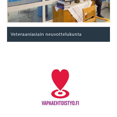
Veteraaniasiain neuvottelukunta