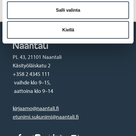
Anna palautetta sivusta
Salli valinta
Kiellä
PL 43, 21101 Naantali
Käsityöläiskatu 2
+358 2 4345 111
vaihde klo 9–15,
aattoina klo 9–14
kirjaamo@naantali.fi
etunimi.sukunimi@naantali.fi
Social