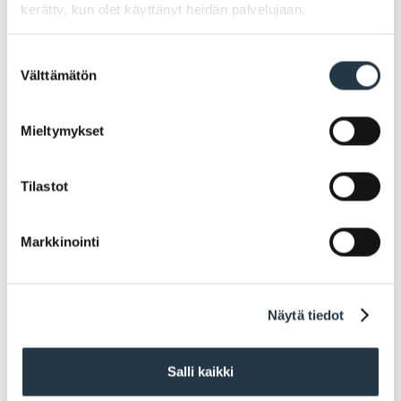
kerätty, kun olet käyttänyt heidän palvelujaan.
Aurinkopolku på svenska
Suostumuksen
Välttämätön
valinta
Mieltymykset
Tilastot
Markkinointi
Jaa
Näytä tiedot
FACEBOOK
TWITTER
WHATSAPP
Salli kaikki