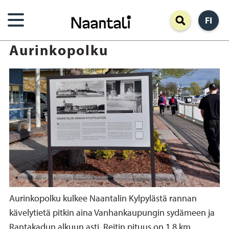
Hyppää
FI
pääsisältöön
Aurinkopolku
Aurinkopolku kulkee Naantalin Kylpylästä rannan
kävelytietä pitkin aina Vanhankaupungin sydämeen ja
Rantakadun alkuun asti. Reitin pituus on 1,8 km.