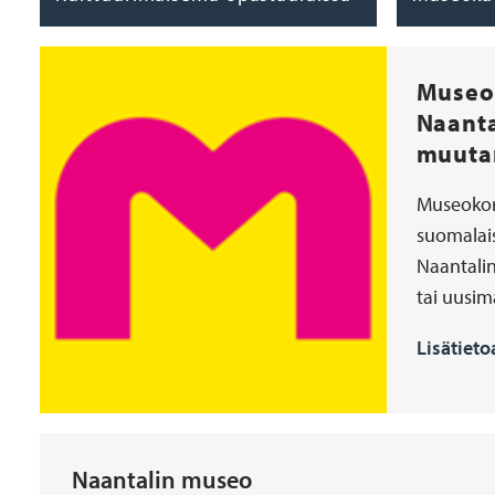
Museok
Naanta
muuta
Museokort
suomalais
Naantali
tai uusim
Lisätiet
Naantalin museo