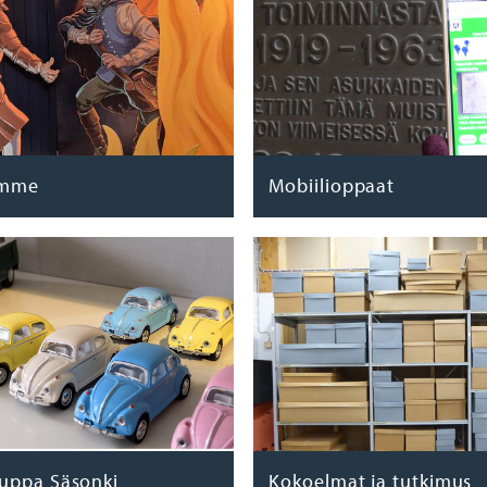
ymme
Mobiilioppaat
uppa Säsonki
Kokoelmat ja tutkimus