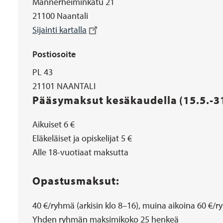
Mannerheiminkatu 21
21100 Naantali
Sijainti kartalla
Postiosoite
PL 43
21101 NAANTALI
Pääsymaksut kesäkaudella (15.5.-31
Lisätiedot
Aikuiset 6 €
Eläkeläiset ja opiskelijat 5 €
Alle 18-vuotiaat maksutta
Opastusmaksut:
40 €/ryhmä (arkisin klo 8–16), muina aikoina 60 €/
Yhden ryhmän maksimikoko 25 henkeä