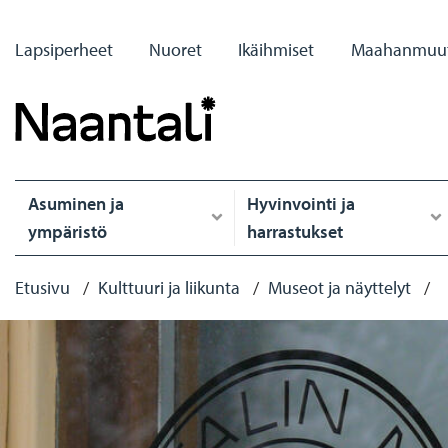
Hyppää
Primary
pääsisältöön
Lapsiperheet
Nuoret
Ikäihmiset
Maahanmuut
links
Päävalikko
Asuminen ja
Hyvinvointi ja
ympäristö
harrastukset
Murupolku
Etusivu
Kulttuuri ja liikunta
Museot ja näyttelyt