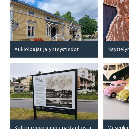
Aukioloajat ja yhteystiedot
Näyttel
Kulttuurimaisema opastauluissa
Museoka