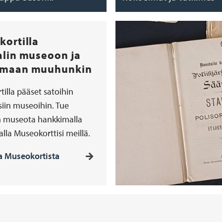
ortilla
lin museoon ja
maan muuhunkin
illa pääset satoihin
iin museoihin. Tue
n museota hankkimalla
alla Museokorttisi meillä.
oa Museokortista