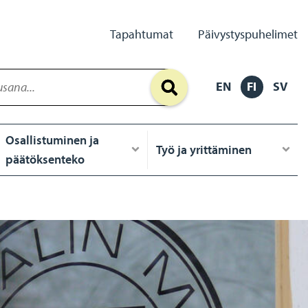
Secondary
Tapahtumat
Päivystyspuhelimet
Links
EN
FI
SV
Osallistuminen ja
Työ ja yrittäminen
päätöksenteko