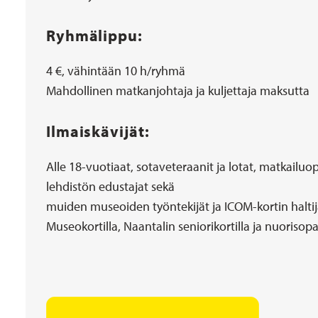
Ryhmälippu:
4 €, vähintään 10 h/ryhmä
Mahdollinen matkanjohtaja ja kuljettaja maksutta
Ilmaiskävijät:
Alle 18-vuotiaat, sotaveteraanit ja lotat, matkailuop
lehdistön edustajat sekä
muiden museoiden työntekijät ja ICOM-kortin haltij
Museokortilla, Naantalin seniorikortilla ja nuorisop