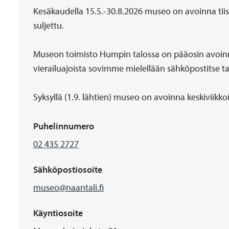
Aukioloajat
Kesäkaudella 15.5.-30.8.2026 museo on avoinna ti
suljettu.
Museon toimisto Humpin talossa on pääosin avoinna 
vierailuajoista sovimme mielellään sähköpostitse ta
Syksyllä (1.9. lähtien) museo on avoinna keskiviikkoi
Puhelinnumero
02 435 2727
Sähköpostiosoite
museo@naantali.fi
Käyntiosoite