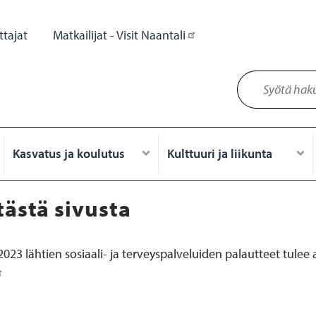
tajat
Matkailijat - Visit Naantali
Kasvatus ja koulutus
Kulttuuri ja liikunta
tästä sivusta
023 lähtien sosiaali- ja terveyspalveluiden palautteet tulee