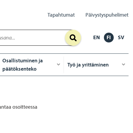
Secondary
Tapahtumat
Päivystyspuhelimet
Links
EN
FI
SV
Osallistuminen ja
Työ ja yrittäminen
päätöksenteko
 antaa osoitteessa