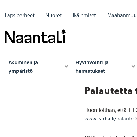
Hyppää
Primary
pääsisältöön
Lapsiperheet
Nuoret
Ikäihmiset
Maahanmuut
links
Päävalikko
Asuminen ja
Hyvinvointi ja
ympäristö
harrastukset
Palautetta 
Huomioithan, että 1.1.2
www.varha.fi/palaute