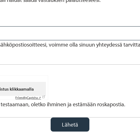
 sähköpostiosoitteesi, voimme olla sinuun yhteydessä tarvitt
istus klikkaamalla
Friendly
Captcha ⇗
testaamaan, oletko ihminen ja estämään roskapostia.