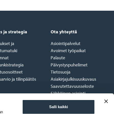
s ja strategia
Ota yhteyttä
ukset ja
Asiointipalvelut
tumatuki
Avoimet työpaikat
nnat
Palaute
nkistrategia
Päivystyspuhelimet
tusosoitteet
Tietosuoja
arvio ja tilinpäätös
Asiakirjajulkisuuskuvaus
Saavutettavuusseloste
Sähköinen asiointi
Vuokrattavat tilat
Yhteystietohaku
Salli kaikki
an