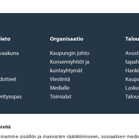
tieto
Organisaatio
Talou
a vaakuna
Kaupungin johto
Avust
Konserniyhtiöt ja
tapah
kuntayhtymät
Hanki
edotteet
Viestintä
Kaupu
Medialle
Lasku
yritysopas
Toimialat
Talous
t
teitä
mamme sisällön ja mainosten räätälöimiseen, sosiaalisen medi