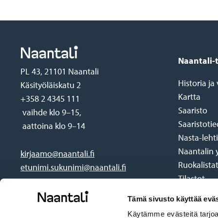
Footer
Naantali-
PL 43, 21101 Naantali
Historia j
Käsityöläiskatu 2
Kartta
+358 2 4345 111
Saaristo
vaihde klo 9–15,
Saaristoti
aattoina klo 9–14
Nasta-lehti
Naantalin 
kirjaamo@naantali.fi
Ruokalista
etunimi.sukunimi@naantali.fi
Tilastot
Tämä sivusto käyttää eväs
Käytämme evästeitä tarjoa