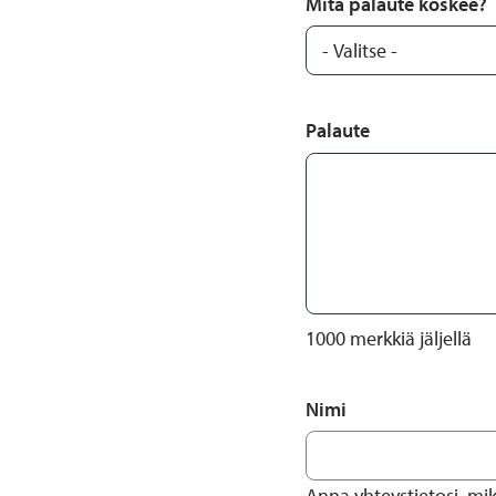
Mitä palaute koskee?
Palaute
1000
merkkiä jäljellä
Nimi
Anna yhteystietosi, mi