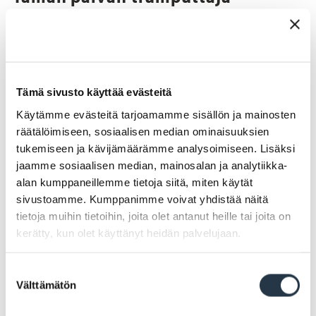
Kaupungin virallisen trumputtamisen lopettamisen
jälkeen rumpu hiljeni, kunnes taiteilija Tapani Kiippa
elvytti perinteen vuonna 1974. Silloin rumpu pärisi
Tämä sivusto käyttää evästeitä
vain heinäkuussa ja yleisötilaisuuksissa.
Käytämme evästeitä tarjoamamme sisällön ja mainosten
räätälöimiseen, sosiaalisen median ominaisuuksien
Vuodesta 2008 lähtien trumputtaja on ollut taas
tukemiseen ja kävijämäärämme analysoimiseen. Lisäksi
äänessä kesäkuukausina Vanhassakaupungissa rannan
jaamme sosiaalisen median, mainosalan ja analytiikka-
alueella. Nykyään hän kehottaa läsnäolijoita
alan kumppaneillemme tietoja siitä, miten käytät
hiljenemään kirkontornista soitettavaa vesperiä
sivustoamme. Kumppanimme voivat yhdistää näitä
tietoja muihin tietoihin, joita olet antanut heille tai joita on
varten. Lisäksi trumputtaja esiintyy kaupungin
kerätty, kun olet käyttänyt heidän palvelujaan.
juhlatilaisuuksissa ja tapahtumissa, esimerkiksi
joulurauhan julistuksessa.
Suostumuksen
Välttämätön
valinta