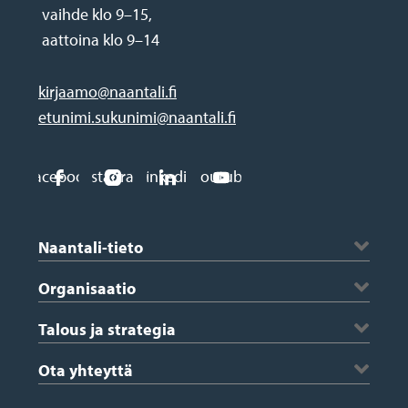
vaihde klo 9–15,
aattoina klo 9–14
kirjaamo@naantali.fi
etunimi.sukunimi@naantali.fi
Social
Facebook
Instagram
Linkedin
Youtube
media
Footer
links
Naantali-tieto
Historia ja vaakuna
Organisaatio
Kartta
Kaupungin johto
Talous ja strategia
Saaristo
Konserniyhtiöt ja kuntayhtymät
Saaristotiedotteet
Avustukset ja tapahtumatuki
Ota yhteyttä
Viestintä
Nasta-lehti
Hankinnat
Medialle
Asiointipalvelut