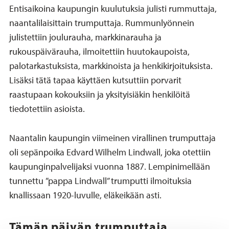
Entisaikoina kaupungin kuulutuksia julisti rummuttaja,
naantalilaisittain trumputtaja. Rummunlyönnein
julistettiin joulurauha, markkinarauha ja
rukouspäivärauha, ilmoitettiin huutokaupoista,
palotarkastuksista, markkinoista ja henkikirjoituksista.
Lisäksi tätä tapaa käyttäen kutsuttiin porvarit
raastupaan kokouksiin ja yksityisiäkin henkilöitä
tiedotettiin asioista.
Naantalin kaupungin viimeinen virallinen trumputtaja
oli sepänpoika Edvard Wilhelm Lindwall, joka otettiin
kaupunginpalvelijaksi vuonna 1887. Lempinimellään
tunnettu ”pappa Lindwall” trumputti ilmoituksia
knallissaan 1920-luvulle, eläkeikään asti.
Tämän päivän trumputtaja