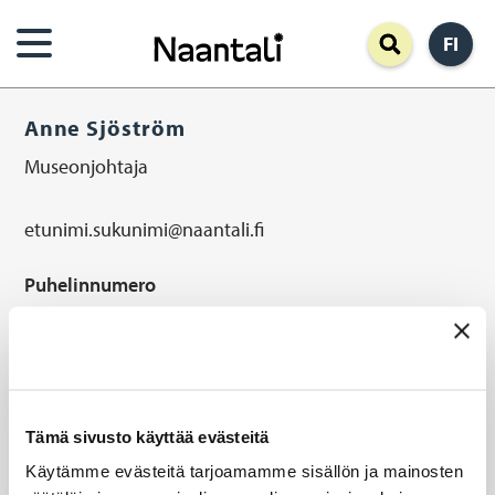
Hyppää
FI
pääsisältöön
Anne Sjöström
Museonjohtaja
etunimi.sukunimi@naantali.fi
Sähköposti
Puhelinnumero
02 4345 321
Matkapuhelinnumero
050 590 9365
Naantalin Museo, Tullikatu 11
Tämä sivusto käyttää evästeitä
Address
Käytämme evästeitä tarjoamamme sisällön ja mainosten
Organisaatio