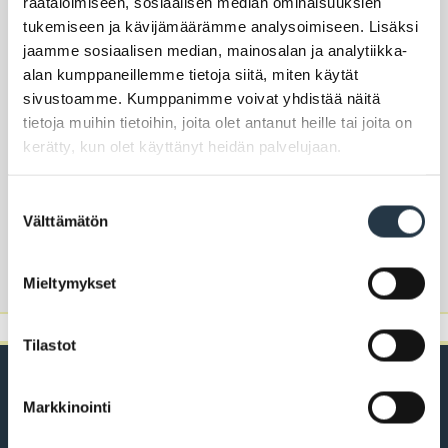
räätälöimiseen, sosiaalisen median ominaisuuksien
Sivistyspalvelut
tukemiseen ja kävijämäärämme analysoimiseen. Lisäksi
jaamme sosiaalisen median, mainosalan ja analytiikka-
Vastuualueet
alan kumppaneillemme tietoja siitä, miten käytät
sivustoamme. Kumppanimme voivat yhdistää näitä
museo
tietoja muihin tietoihin, joita olet antanut heille tai joita on
taidekokoelma
kerätty, kun olet käyttänyt heidän palvelujaan.
taidehuone
näyttelytoiminta
Suostumuksen
kulttuuri
Välttämätön
valinta
Henkilön yhteystietokortti
Mieltymykset
Tilastot
Markkinointi