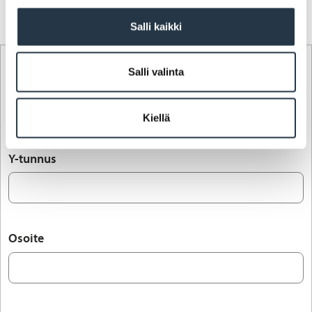
Salli kaikki
Hakijana yritys/yhtiö
Salli valinta
Hakija
Kiellä
Y-tunnus
Osoite