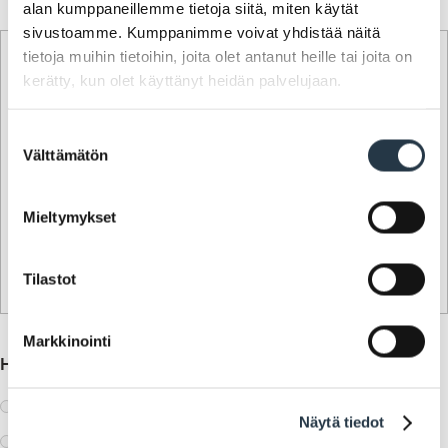
alan kumppaneillemme tietoja siitä, miten käytät
Haettava tontti
sivustoamme. Kumppanimme voivat yhdistää näitä
tietoja muihin tietoihin, joita olet antanut heille tai joita on
Haettava tontti, kiinteistötunnus
kerätty, kun olet käyttänyt heidän palvelujaan.
Suostumuksen
Välttämätön
valinta
Kiinteistötunnus on muotoa:
Mieltymykset
529 - kaup.osa/kylä - kortteli/talo - tontti/tila
(esim. 529-107-3-1)
Tilastot
Markkinointi
Haettavan tontin luovutusmuoto:
osto
Näytä tiedot
vuokraus