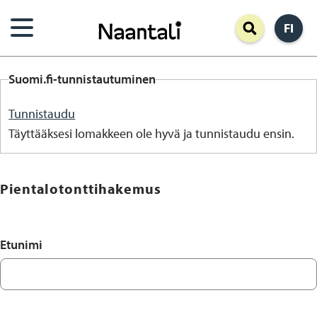
Hyppää
FI
pääsisältöön
Suomi.fi-tunnistautuminen
Tunnistaudu
Täyttääksesi lomakkeen ole hyvä ja tunnistaudu ensin.
Pientalotonttihakemus
Hakijan
Etunimi
henkilötiedot