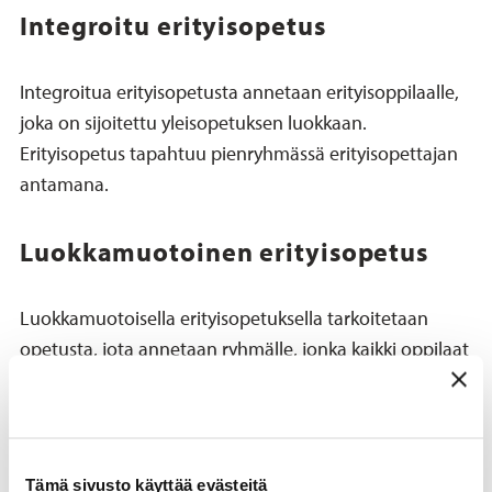
Integroitu erityisopetus
Integroitua erityisopetusta annetaan erityisoppilaalle,
joka on sijoitettu yleisopetuksen luokkaan.
Erityisopetus tapahtuu pienryhmässä erityisopettajan
antamana.
Luokkamuotoinen erityisopetus
Luokkamuotoisella erityisopetuksella tarkoitetaan
opetusta, jota annetaan ryhmälle, jonka kaikki oppilaat
tarvitsevat erityisopetusta. Nämä oppilaat
muodostavat erityisluokan. Opetusta annetaan
pienemmässä ryhmässä, jolloin oppilaan
oppimisedellytykset ovat paremmat kuin
Tämä sivusto käyttää evästeitä