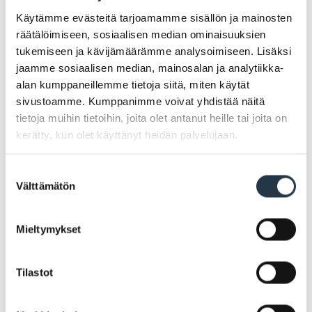
yleisopetuksen luokassa. Luokkamuotoista
Käytämme evästeitä tarjoamamme sisällön ja mainosten
erityisopetusta annetaan Kuparivuoren ja Maijamäen
räätälöimiseen, sosiaalisen median ominaisuuksien
kouluissa.
tukemiseen ja kävijämäärämme analysoimiseen. Lisäksi
jaamme sosiaalisen median, mainosalan ja analytiikka-
alan kumppaneillemme tietoja siitä, miten käytät
sivustoamme. Kumppanimme voivat yhdistää näitä
Vesa Malin
tietoja muihin tietoihin, joita olet antanut heille tai joita on
Johtava rehtori
kerätty, kun olet käyttänyt heidän palvelujaan.
Suostumuksen
Organisaatio
Sivistyspalvelut
Välttämätön
valinta
Puhelinnumero
02 4345 271
Matkapuhelinnumero
044 533 4368
Mieltymykset
Sähköposti
etunimi.sukunimi@naantali.fi
Address
Maijamäen Koulu, Kristofferinkatu 1
Tilastot