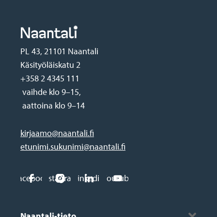
PL 43, 21101 Naantali
Käsityöläiskatu 2
+358 2 4345 111
vaihde klo 9–15,
aattoina klo 9–14
kirjaamo@naantali.fi
etunimi.sukunimi@naantali.fi
Social
Facebook
Instagram
Linkedin
Youtube
media
Footer
links
Naantali-tieto