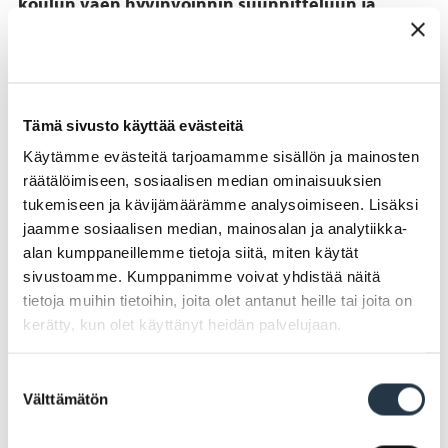
koulun väen hyvinvoinnin suunnitteluun ja
toteuttamiseen
Oppilaskunnan hallitukseen valitaan edustaja
jokaiselta luokalta joka syksy vaaleilla.
Tämä sivusto käyttää evästeitä
Käytämme evästeitä tarjoamamme sisällön ja mainosten
Oppilaskunnan ohjaajina toimivat koulumme
räätälöimiseen, sosiaalisen median ominaisuuksien
opettajat.
tukemiseen ja kävijämäärämme analysoimiseen. Lisäksi
jaamme sosiaalisen median, mainosalan ja analytiikka-
alan kumppaneillemme tietoja siitä, miten käytät
sivustoamme. Kumppanimme voivat yhdistää näitä
tietoja muihin tietoihin, joita olet antanut heille tai joita on
kerätty, kun olet käyttänyt heidän palvelujaan.
Suostumuksen
Välttämätön
valinta