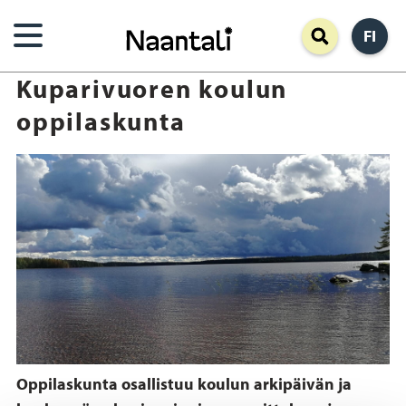
Hyppää
FI
pääsisältöön
Kuparivuoren koulun
oppilaskunta
Oppilaskunta osallistuu koulun arkipäivän ja