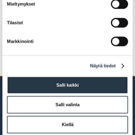
Mieltymykset
Jaa
Tilastot
FACEBOOK
TWITTER
WHATSAPP
Markkinointi
Anna palautetta sivusta
Näytä tiedot
Salli kaikki
Salli valinta
PL 43, 21101 Naantali
Käsityöläiskatu 2
Kiellä
+358 2 4345 111