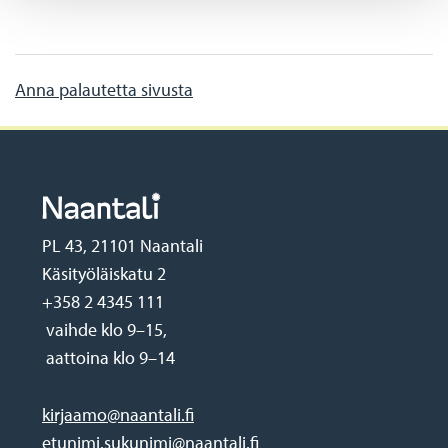
Anna palautetta sivusta
PL 43, 21101 Naantali
Käsityöläiskatu 2
+358 2 4345 111
vaihde klo 9–15,
aattoina klo 9–14
kirjaamo@naantali.fi
etunimi.sukunimi@naantali.fi