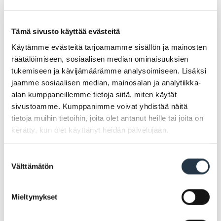
– Toivottavasti nyt muuttuva väistämisvelvollisuus
Tämä sivusto käyttää evästeitä
selkeyttää jatkossa liikennöintiä risteyksessä, kunhan
Käytämme evästeitä tarjoamamme sisällön ja mainosten
muutokseen on totuttu. Kaikilta tienkäyttäjiltä
räätälöimiseen, sosiaalisen median ominaisuuksien
vaaditaan erityistä valppautta risteyksessä nyt, kun
tukemiseen ja kävijämäärämme analysoimiseen. Lisäksi
väistämisvelvollisuus muuttuu. Kiitämme
jaamme sosiaalisen median, mainosalan ja analytiikka-
alan kumppaneillemme tietoja siitä, miten käytät
kaupunkilaisia kärsivällisyydestä kuluneen syksyn ja
sivustoamme. Kumppanimme voivat yhdistää näitä
kevään aikana, kun keskusta-alueella on ollut työmaita
tietoja muihin tietoihin, joita olet antanut heille tai joita on
ja poikkeuksellisia liikennejärjestelyitä, kertoo
kerätty, kun olet käyttänyt heidän palvelujaan.
yhdyskuntatekniikan päällikkö
Mika Hirvi
.
Suostumuksen
Turun kehätien E18 tiesuunnitelmassa esitetyt Järvelän
Välttämätön
valinta
eritasoliittymän saariston suunnan uudet rampit
vähentävät tulevaisuudessa saaristoon suuntautuvaa
Mieltymykset
liikennettä Käsityöläiskadun kautta.