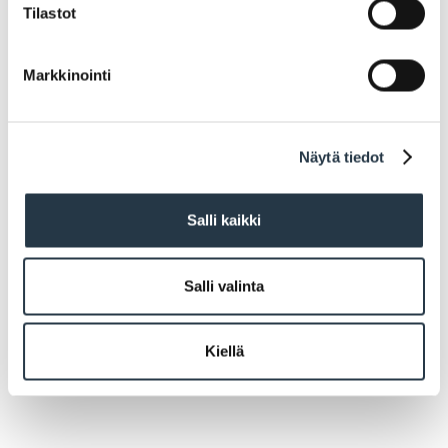
Tilastot
Markkinointi
Päivitetty viimeksi
16.6.2026 12:14
Asiasanat
Näytä tiedot
Liikenneturvallisuus ja liikennesäännöt
Salli kaikki
tieliikenteessä
Jaa
Salli valinta
Kiellä
FACEBOOK
TWITTER
WHATSAPP