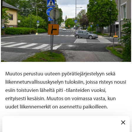
Muutos perustuu uuteen pyörätiejärjestelyyn sekä
liikenneturvallisuuskyselyn tuloksiin, joissa risteys nousi
esiin toistuvien läheltä piti -tilanteiden vuoksi,
erityisesti kesäisin. Muutos on voimassa vasta, kun
uudet liikennemerkit on asennettu paikoilleen.
Aiemmin Käsityöläiskadulta ajavilla on ollut etuajo-
oikeus risteyksessä.