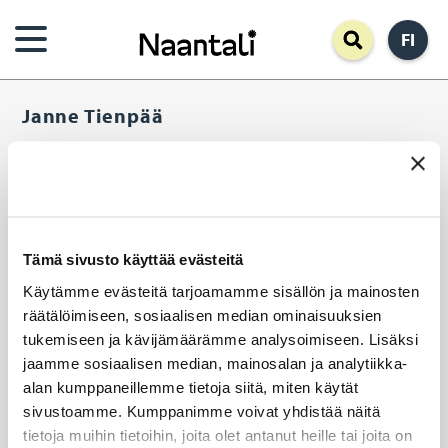
Hyppää
FI
pääsisältöön
Janne Tienpää
Matkailupäällikkö
etunimi.sukunimi@naantali.fi
Sähköposti
Matkapuhelinnumero
Tämä sivusto käyttää evästeitä
040 153 4924
Käytämme evästeitä tarjoamamme sisällön ja mainosten
YLEISHALLINTO, KAUPUNGINTALO
räätälöimiseen, sosiaalisen median ominaisuuksien
Address
tukemiseen ja kävijämäärämme analysoimiseen. Lisäksi
Organisaatio
jaamme sosiaalisen median, mainosalan ja analytiikka-
alan kumppaneillemme tietoja siitä, miten käytät
KEHITTÄMISPALVELUT
sivustoamme. Kumppanimme voivat yhdistää näitä
tietoja muihin tietoihin, joita olet antanut heille tai joita on