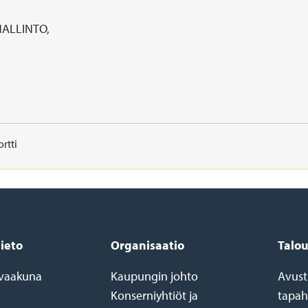
HALLINTO,
rtti
tieto
Organisaatio
Talou
a vaakuna
Kaupungin johto
Avust
Konserniyhtiöt ja
tapah