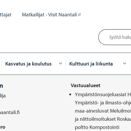
tajat
Matkailijat - Visit Naantali
Kasvatus ja koulutus
Kulttuuri ja liikunta
en
Vastuualueet
Ympäristönsuojeluasiat H
ija
Ympäristö- ja ilmasto-ohj
maa-ainesluvat Meluilmo
antali.fi
ja niittoilmoitukset Rosk
ro
poltto Kompostointi