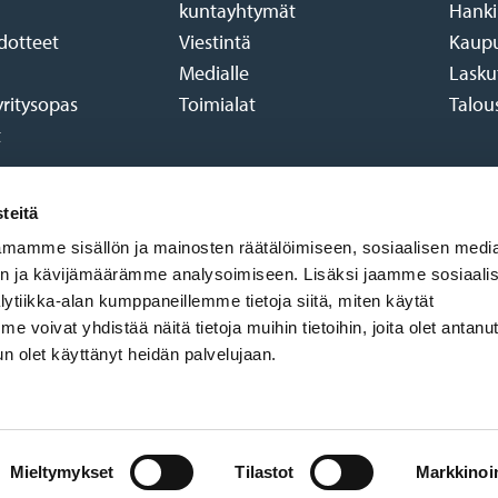
kuntayhtymät
Hanki
edotteet
Viestintä
Kaupu
Medialle
Lasku
yritysopas
Toimialat
Talous
t
teitä
mamme sisällön ja mainosten räätälöimiseen, sosiaalisen medi
n ja kävijämäärämme analysoimiseen. Lisäksi jaamme sosiaali
ytiikka-alan kumppaneillemme tietoja siitä, miten käytät
oivat yhdistää näitä tietoja muihin tietoihin, joita olet antanu
 kun olet käyttänyt heidän palvelujaan.
Mieltymykset
Tilastot
Markkinoin