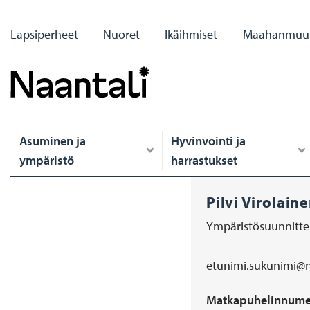
Hyppää
Primary
pääsisältöön
Lapsiperheet
Nuoret
Ikäihmiset
Maahanmuut
links
Päävalikko
Asuminen ja
Hyvinvointi ja
ympäristö
harrastukset
Pilvi Virolain
Ympäristösuunnittel
etunimi.sukunimi@na
Sähköposti
Matkapuhelinnume