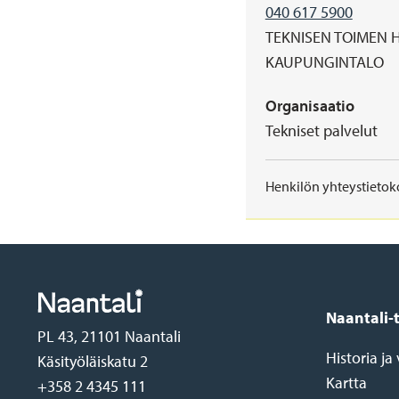
040 617 5900
TEKNISEN TOIMEN 
Address
KAUPUNGINTALO
Organisaatio
Tekniset palvelut
Henkilön yhteystietoko
Footer
Naantali-
PL 43, 21101 Naantali
Historia j
Käsityöläiskatu 2
Kartta
+358 2 4345 111