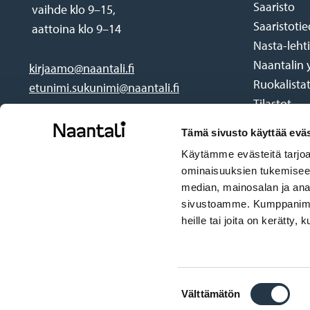
Saaristo
vaihde klo 9–15,
Saaristoti
aattoina klo 9–14
Nasta-lehti
Naantalin 
kirjaamo@naantali.fi
Ruokalista
etunimi.sukunimi@naantali.fi
Tilastot
Tämä sivusto käyttää eväs
Käytämme evästeitä tarjoa
ominaisuuksien tukemisee
median, mainosalan ja anal
sivustoamme. Kumppanimme v
heille tai joita on kerätty,
Social
Facebook
Instagram
Linkedin
Youtube
media
links
Suostumuksen
Välttämätön
valinta