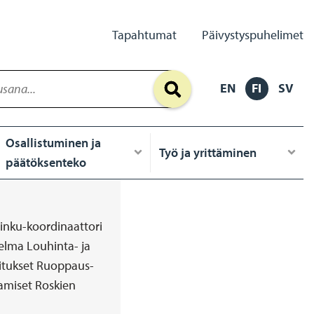
Secondary
Tapahtumat
Päivystyspuhelimet
Links
EN
FI
SV
Osallistuminen ja
Työ ja yrittäminen
päätöksenteko
inku-koordinaattori
elma Louhinta- ja
itukset Ruoppaus-
aamiset Roskien