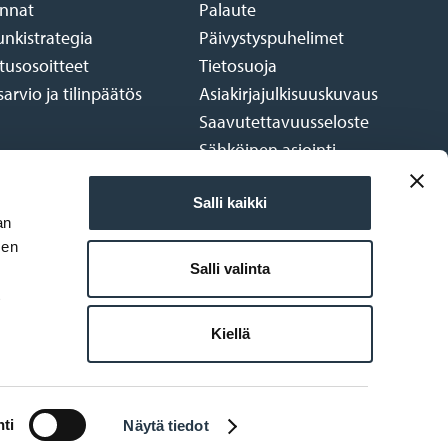
nnat
Palaute
nkistrategia
Päivystyspuhelimet
tusosoitteet
Tietosuoja
arvio ja tilinpäätös
Asiakirjajulkisuuskuvaus
Saavutettavuusseloste
Sähköinen asiointi
Vuokrattavat tilat
Salli kaikki
Yhteystietohaku
an
sen
Salli valinta
t
Kiellä
ti
Näytä tiedot