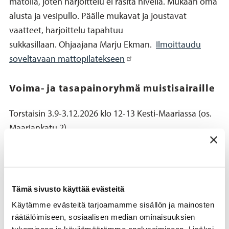
matolla, joten harjoittelu ei rasita niveliä. Mukaan oma
alusta ja vesipullo. Päälle mukavat ja joustavat
vaatteet, harjoittelu tapahtuu
sukkasillaan. Ohjaajana Marju Ekman.
Ilmoittaudu
soveltavaan mattopilatekseen
Voima- ja tasapainoryhmä muistisairaille
Torstaisin 3.9-3.12.2026 klo 12-13 Kesti-Maariassa (os.
Maariankatu 2).
Ryhmä on tarkoitettu muistisairaille henkilöille, jotka
ovat sairauden alkuvaiheessa. Ryhmässä kehitetään
lihasvoimaa ja tasapainoa, toiminnan tavoitteena on
Tämä sivusto käyttää evästeitä
toimintakyvyn parantuminen ja turvallisen liikkumisen
Käytämme evästeitä tarjoamamme sisällön ja mainosten
ylläpitäminen. Henkilöllä voi olla oma avustaja
räätälöimiseen, sosiaalisen median ominaisuuksien
maksutta mukana. Ohjaajana toimii Jarno Palonen.