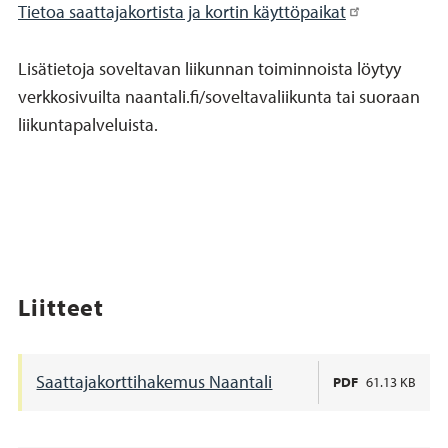
Tietoa saattajakortista ja kortin käyttöpaikat
Lisätietoja soveltavan liikunnan toiminnoista löytyy
verkkosivuilta naantali.fi/soveltavaliikunta tai suoraan
liikuntapalveluista.
Liitteet
Saattajakorttihakemus Naantali
PDF
61.13 KB