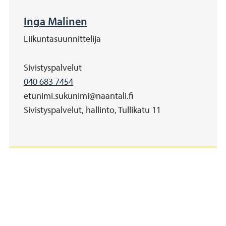
Inga Malinen
Liikuntasuunnittelija
Organisaatio
Sivistyspalvelut
Matkapuhelinnumero
040 683 7454
Sähköposti
etunimi.sukunimi@naantali.fi
Address
Sivistyspalvelut, hallinto, Tullikatu 11