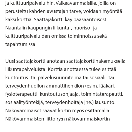
ja kulttuuripalveluihin. Vaikeavammaisille, joilla on
perusteltu kahden avustajan tarve, voidaan myöntää
kaksi korttia. Saattajakortti käy pääsääntöisesti
Naantalin kaupungin liikunta-, nuoriso- ja
kulttuuripalveluiden omissa toiminnoissa sekä
tapahtumissa.
Uusi saattajakortti anotaan saattajakorttihakemuksella
liikuntapalveluista. Korttia anottaessa tulee esittää
kuntoutus- tai palvelusuunnitelma tai sosiaali- tai
terveydenhuollon ammattihenkilön (esim. lääkäri,
fysioterapeutti, kuntoutusohjaaja, toimintaterapeutti,
sosiaalityöntekijä, terveydenhoitaja jne.) lausunto.
Näkövammaiset saavat kortin myös esittämällä
Näkövammaisten liitto ry:n näkövammaiskortin