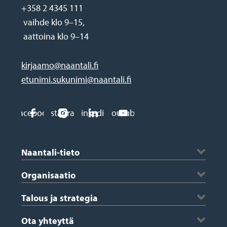
+358 2 4345 111
vaihde klo 9–15,
aattoina klo 9–14
kirjaamo@naantali.fi
etunimi.sukunimi@naantali.fi
Social
Facebook
Instagram
Linkedin
Youtube
media
Footer
links
Naantali-tieto
Historia ja vaakuna
Organisaatio
Kartta
Kaupungin johto
Talous ja strategia
Saaristo
Konserniyhtiöt ja kuntayhtymät
Saaristotiedotteet
Avustukset ja tapahtumatuki
Ota yhteyttä
Viestintä