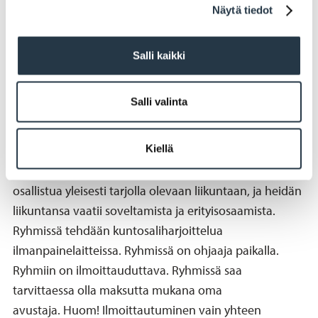
Näytä tiedot
sisäliikuntavarusteet riittävät. Ryhmään on
ilmoittauduttava. Ohjaajana toimii Jarno
Palonen.
Ilmoittaudu soveltavaan kuntonyrkkeilyyn
Salli kaikki
Soveltavat kuntosaliryhmät
Salli valinta
Soveltavat kuntosaliryhmät soveltuvat niille henkilöille,
Kiellä
joilla on vamman, sairauden, toimintakyvyn
heikentymisen tai sosiaalisen tilanteen vuoksi vaikea
osallistua yleisesti tarjolla olevaan liikuntaan, ja heidän
liikuntansa vaatii soveltamista ja erityisosaamista.
Ryhmissä tehdään kuntosaliharjoittelua
ilmanpainelaitteissa. Ryhmissä on ohjaaja paikalla.
Ryhmiin on ilmoittauduttava. Ryhmissä saa
tarvittaessa olla maksutta mukana oma
avustaja. Huom! Ilmoittautuminen vain yhteen