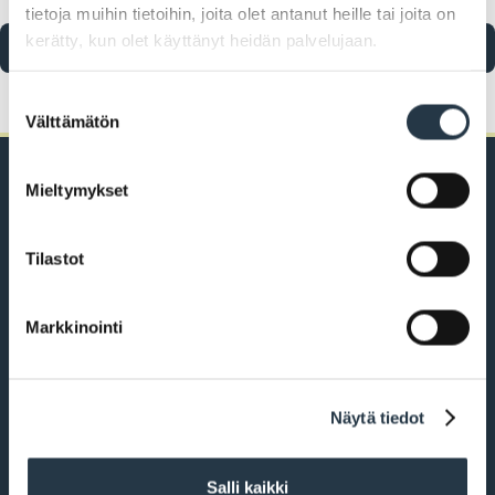
tietoja muihin tietoihin, joita olet antanut heille tai joita on
kerätty, kun olet käyttänyt heidän palvelujaan.
Suostumuksen
Välttämätön
valinta
Mieltymykset
Tilastot
PL 43, 21101 Naantali
Käsityöläiskatu 2
+358 2 4345 111
Markkinointi
vaihde klo 9–15,
aattoina klo 9–14
Näytä tiedot
kirjaamo@naantali.fi
etunimi.sukunimi@naantali.fi
Salli kaikki