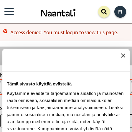
Hyppää
FI
pääsisältöön
Access denied. You must log in to view this page.
Virheviesti
Ensisijaiset
Kirjaudu sisään
Palauta salasanasi
välilehdet
Käyttäjätunnus
Tämä sivusto käyttää evästeitä
Käytämme evästeitä tarjoamamme sisällön ja mainosten
räätälöimiseen, sosiaalisen median ominaisuuksien
tukemiseen ja kävijämäärämme analysoimiseen. Lisäksi
Salasana
jaamme sosiaalisen median, mainosalan ja analytiikka-
alan kumppaneillemme tietoja siitä, miten käytät
sivustoamme. Kumppanimme voivat yhdistää näitä