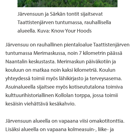
Järvensuun ja Särkän tontit sijaitsevat
Taattistenjärven tuntumassa, rauhallisella
alueella. Kuva: Know Your Hoods
Järvensuu on rauhallinen pientaloalue Taattistenjärven
tuntumassa Merimaskussa, noin 7 kilometrin päässä
Naantalin keskustasta. Merimaskun päiväkotiin ja
kouluun on matkaa noin kaksi kilometriä. Koulun
yhteydessä toimii myös lähikirjasto ja terveysasema.
Asuinalueella sijaitsee myös kotiseututalona toimiva
kulttuurihistoriallinen Kollolan torppa, jossa toimii
kesäisin viehättävä kesäkahvio.
Järvensuun alueella on vapaana viisi omakotitonttia.
Lisäksi alueella on vapaana kolmeasuin-, liike- ja