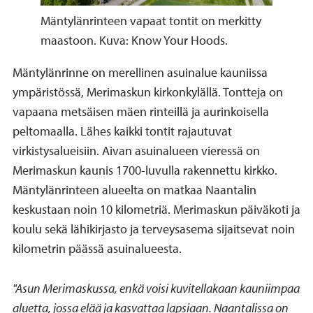
Mäntylänrinteen vapaat tontit on merkitty
maastoon. Kuva: Know Your Hoods.
Mäntylänrinne on merellinen asuinalue kauniissa
ympäristössä, Merimaskun kirkonkylällä. Tontteja on
vapaana metsäisen mäen rinteillä ja aurinkoisella
peltomaalla. Lähes kaikki tontit rajautuvat
virkistysalueisiin. Aivan asuinalueen vieressä on
Merimaskun kaunis 1700-luvulla rakennettu kirkko.
Mäntylänrinteen alueelta on matkaa Naantalin
keskustaan noin 10 kilometriä. Merimaskun päiväkoti ja
koulu sekä lähikirjasto ja terveysasema sijaitsevat noin
kilometrin päässä asuinalueesta.
"Asun Merimaskussa, enkä voisi kuvitellakaan kauniimpaa
aluetta, jossa elää ja kasvattaa lapsiaan. Naantalissa on