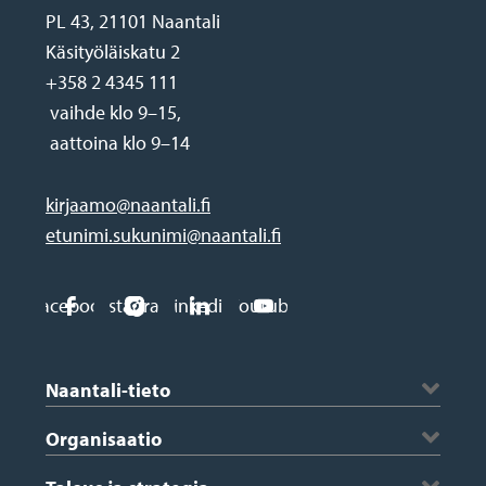
PL 43, 21101 Naantali
Käsityöläiskatu 2
+358 2 4345 111
vaihde klo 9–15,
aattoina klo 9–14
kirjaamo@naantali.fi
etunimi.sukunimi@naantali.fi
Social
Facebook
Instagram
Linkedin
Youtube
media
Footer
links
Naantali-tieto
Historia ja vaakuna
Organisaatio
Kartta
Kaupungin johto