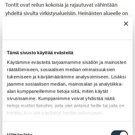
Tontit ovat reilun kokoisia ja rajautuvat vähintään
yhdeltä sivulta virkistysalueisiin. Heinäisten alueelle on
rakennettu lasten leikkipuisto. Matkaa päiväkotiin ja
kouluun on alle kilometri.
Rauhalanpuisto
Tämä sivusto käyttää evästeitä
Rymättylän keskustan tuntumassa sijaitsevasta
Käytämme evästeitä tarjoamamme sisällön ja mainosten
räätälöimiseen, sosiaalisen median ominaisuuksien
kauniista saaristomaisesta alueesta on vapaana vielä
tukemiseen ja kävijämäärämme analysoimiseen. Lisäksi
yksi vehreä omakotitontti. Tontti sijaitsee kauniilla
jaamme sosiaalisen median, mainosalan ja analytiikka-
paikalla metsäisessä maastossa Kirkkojärven
alan kumppaneillemme tietoja siitä, miten käytät
läheisyydessä. Matkaa Rymättylän keskustaan on vain
sivustoamme. Kumppanimme voivat yhdistää näitä
noin 500 metriä. Koulu ja päiväkoti sijaitsevat alle
tietoja muihin tietoihin, joita olet antanut heille tai joita on
kilometrin päässä.
kerätty, kun olet käyttänyt heidän palvelujaan.
"Naantali elinvoimainen, sopivan kokoinen pieni suuri
Suostumuksen