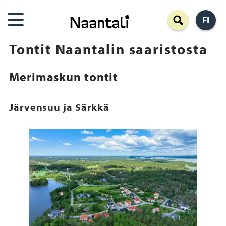
Hyppää
FI
pääsisältöön
Tontit Naantalin saaristosta
Merimaskun tontit
Järvensuu ja Särkkä