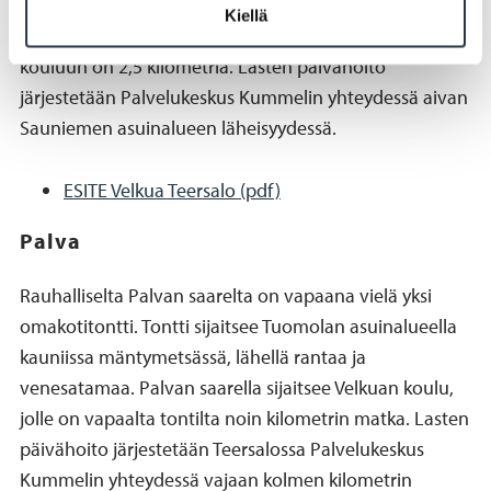
vain noin 500 metrin päässä. Lähin koulu sijaitsee
Kiellä
Palvan saarella, idyllisen lossimatkan päässä. Matkaa
kouluun on 2,5 kilometriä. Lasten päivähoito
järjestetään Palvelukeskus Kummelin yhteydessä aivan
Sauniemen asuinalueen läheisyydessä.
ESITE Velkua Teersalo (pdf)
Palva
Rauhalliselta Palvan saarelta on vapaana vielä yksi
omakotitontti. Tontti sijaitsee Tuomolan asuinalueella
kauniissa mäntymetsässä, lähellä rantaa ja
venesatamaa. Palvan saarella sijaitsee Velkuan koulu,
jolle on vapaalta tontilta noin kilometrin matka. Lasten
päivähoito järjestetään Teersalossa Palvelukeskus
Kummelin yhteydessä vajaan kolmen kilometrin